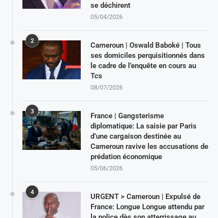
se déchirent
05/04/2026
2
Cameroun | Oswald Baboké | Tous
ses domiciles perquisitionnés dans
le cadre de l’enquête en cours au
Tcs
08/07/2026
3
France | Gangsterisme
diplomatique: La saisie par Paris
d’une cargaison destinée au
Cameroun ravive les accusations de
prédation économique
05/06/2026
4
URGENT > Cameroun | Expulsé de
France: Longue Longue attendu par
la police dès son atterrissage au