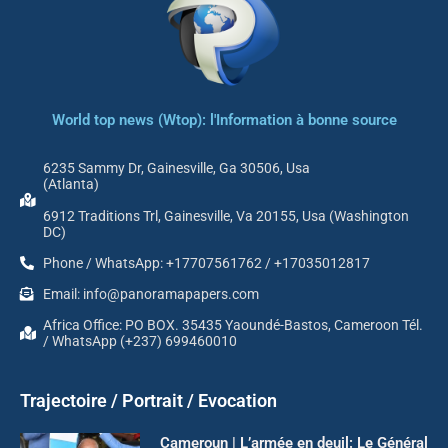
World top news (Wtop): l'Information à bonne source
6235 Sammy Dr, Gainesville, Ga 30506, Usa
(Atlanta)
6912 Traditions Trl, Gainesville, Va 20155, Usa (Washington
DC)
Phone / WhatsApp: +17707561762 / +17035012817
Email: info@panoramapapers.com
Africa Office: PO BOX. 35435 Yaoundé-Bastos, Cameroon Tél.
/ WhatsApp (+237) 699460010
Trajectoire / Portrait / Evocation
Cameroun | L’armée en deuil: Le Général