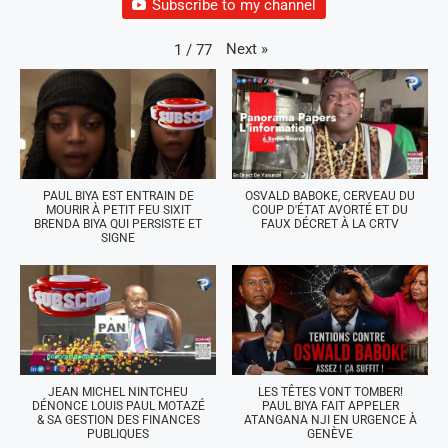
Subscribe to my channel
Next
»
1
/
77
PAUL BIYA EST ENTRAIN DE
OSVALD BABOKE, CERVEAU DU
MOURIR À PETIT FEU SIXIT
COUP D'ÉTAT AVORTÉ ET DU
BRENDA BIYA QUI PERSISTE ET
FAUX DÉCRET À LA CRTV
SIGNE
JEAN MICHEL NINTCHEU
LES TÊTES VONT TOMBER!
DÉNONCE LOUIS PAUL MOTAZÉ
PAUL BIYA FAIT APPELER
& SA GESTION DES FINANCES
ATANGANA NJI EN URGENCE À
PUBLIQUES
GENÈVE