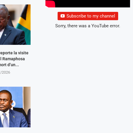
Subscribe to my channel
Sorry, there was a YouTube error.
eporte la visite
ril Ramaphosa
ort d’un...
7/2026