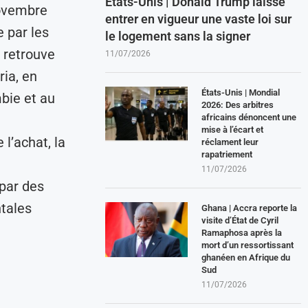
États-Unis | Donald Trump laisse
novembre
entrer en vigueur une vaste loi sur
 par les
le logement sans la signer
 retrouve
11/07/2026
ia, en
États-Unis | Mondial
bie et au
2026: Des arbitres
africains dénoncent une
mise à l’écart et
l’achat, la
réclament leur
rapatriement
11/07/2026
par des
tales
Ghana | Accra reporte la
visite d’État de Cyril
Ramaphosa après la
mort d’un ressortissant
ghanéen en Afrique du
Sud
11/07/2026