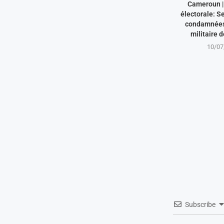
Cameroun | 
électorale: S
condamnées 
militaire 
10/07
Subscribe