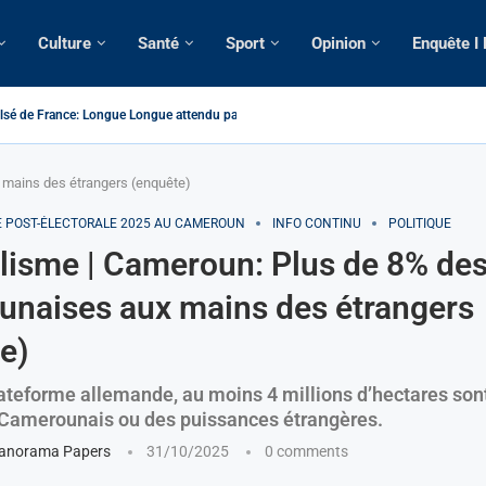
Culture
Santé
Sport
Opinion
Enquête I
é de France: Longue Longue attendu par...
camerounaise tuée par la chute d’un arbre...
on constitutionnelle: Un vice-président aux pouvoirs étendus...
sion: Le commissaire Vicent de Paul Meva aurait...
rale: Incertitudes sur le cas Anicet Ekane.
stique: Franck Emmanuel Biya nouveau vice-président dans les...
s intellectuels appellent à la libération du...
 mains des étrangers (enquête)
E POST-ÉLECTORALE 2025 AU CAMEROUN
INFO CONTINU
POLITIQUE
lisme | Cameroun: Plus de 8% des
naises aux mains des étrangers
e)
ateforme allemande, au moins 4 millions d’hectares son
Camerounais ou des puissances étrangères.
anorama Papers
31/10/2025
0 comments