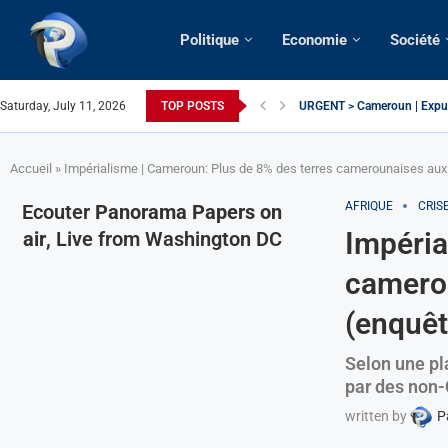
Politique
Economie
Société
Saturday, July 11, 2026
TOP POSTS
URGENT > Cameroun | Expuls
États-Unis | Une infirmière 
Exclusif > Cameroun | Révisi
Cameroun | Liberté d’expres
Cameroun | Crise post-électo
Cameroun | Succession dyna
Cameroun | Affaire Maduro: De
Accueil
»
Impérialisme | Cameroun: Plus de 8% des terres camerounaises aux
AFRIQUE
CRIS
Ecouter
Panorama Papers on
Impéria
air
, Live from Washington DC
camerou
(enquêt
Selon une pl
par des non-
written by
P