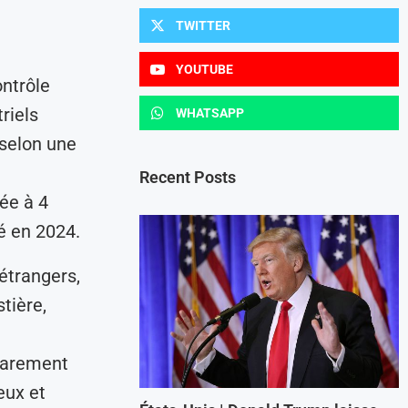
TWITTER
YOUTUBE
ontrôle
riels
WHATSAPP
 selon une
Recent Posts
rée à 4
é en 2024.
 étrangers,
tière,
aparement
eux et