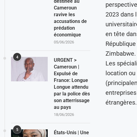
destinée au
perspective
Cameroun
2023 dans l
ravive les
accusations de
universitai
prédation
en tête dan
économique
05/06/2026
République
Zimbabwe.
4
URGENT >
Les spécial
Cameroun |
location ou
Expulsé de
France: Longue
(principale
Longue attendu
entreprises
par la police dès
son atterrissage
étrangères.
au pays
18/06/2026
5
États-Unis | Une