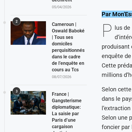
05/04/2026
Par Mon’Es
2
P
Cameroun |
lus de
Oswald Baboké
d’inté
| Tous ses
domiciles
produisant 
perquisitionnés
enquête de 
dans le cadre
de l’enquête en
Cette préda
cours au Tcs
millions d’
08/07/2026
Selon cette
3
France |
dans le pays
Gangsterisme
diplomatique:
l’extraction
La saisie par
Selon une p
Paris d’une
foncier par
cargaison