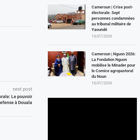
Cameroun | Crise post-
électorale: Sept
personnes condamnées
au tribunal militaire de
Yaoundé
10/07/2026
Cameroun | Nguon 2026:
La Fondation Nguon
mobilise le Minader pour
le Comice agropastoral
du Noun
10/07/2026
next post
orale: Le pouvoir
defense à Douala