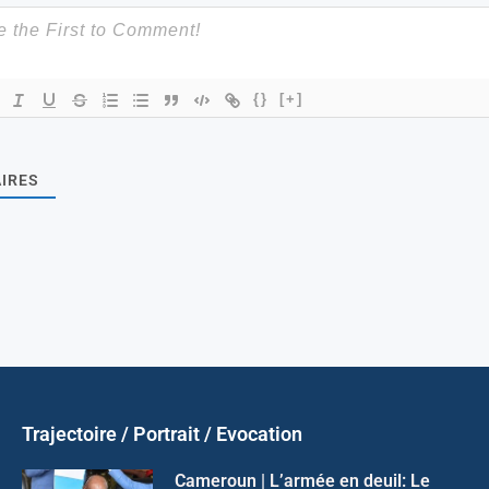
{}
[+]
IRES
Trajectoire / Portrait / Evocation
Cameroun | L’armée en deuil: Le