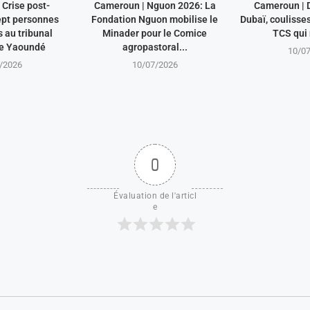
Crise post-
Cameroun | Nguon 2026: La
Cameroun | 
ept personnes
Fondation Nguon mobilise le
Dubaï, coulisse
au tribunal
Minader pour le Comice
TCS qui 
de Yaoundé
agropastoral...
10/0
/2026
10/07/2026
0
Évaluation de l'articl
e