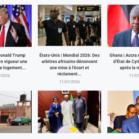
 Donald Trump
États-Unis | Mondial 2026: Des
Ghana | Accra r
en vigueur une
arbitres africains dénoncent
d’État de Cy
le logement...
une mise à l’écart et
après la m
réclament...
/2026
11/0
11/07/2026