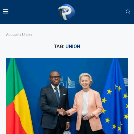
Accueil
»
Union
TAG:
UNION