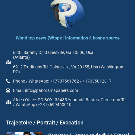
World top news (Wtop): l'Information à bonne source
6235 Sammy Dr, Gainesville, Ga 30506, Usa
(Atlanta)
6912 Traditions Trl, Gainesville, Va 20155, Usa (Washington
DC)
Phone / WhatsApp: +17707561762 / +17035012817
Email: info@panoramapapers.com
Africa Office: PO BOX. 35435 Yaoundé-Bastos, Cameroon Tél.
/ WhatsApp (+237) 699460010
Trajectoire / Portrait / Evocation