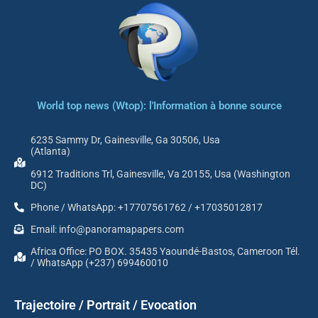
World top news (Wtop): l'Information à bonne source
6235 Sammy Dr, Gainesville, Ga 30506, Usa
(Atlanta)
6912 Traditions Trl, Gainesville, Va 20155, Usa (Washington
DC)
Phone / WhatsApp: +17707561762 / +17035012817
Email: info@panoramapapers.com
Africa Office: PO BOX. 35435 Yaoundé-Bastos, Cameroon Tél.
/ WhatsApp (+237) 699460010
Trajectoire / Portrait / Evocation