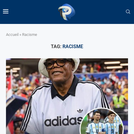
Accueil
»
Racisme
TAG:
RACISME