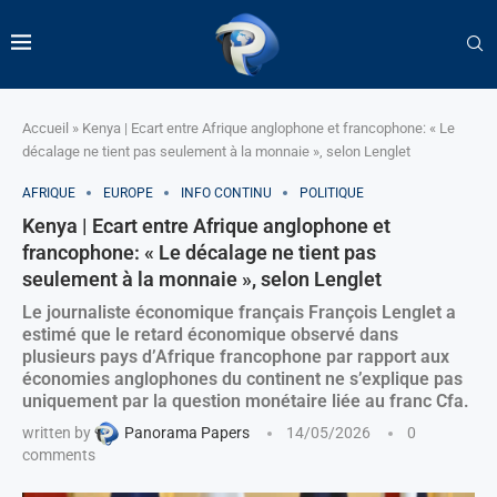
Accueil
»
Kenya | Ecart entre Afrique anglophone et francophone: « Le
décalage ne tient pas seulement à la monnaie », selon Lenglet
AFRIQUE
EUROPE
INFO CONTINU
POLITIQUE
Kenya | Ecart entre Afrique anglophone et
francophone: « Le décalage ne tient pas
seulement à la monnaie », selon Lenglet
Le journaliste économique français François Lenglet a
estimé que le retard économique observé dans
plusieurs pays d’Afrique francophone par rapport aux
économies anglophones du continent ne s’explique pas
uniquement par la question monétaire liée au franc Cfa.
written by
Panorama Papers
14/05/2026
0
comments