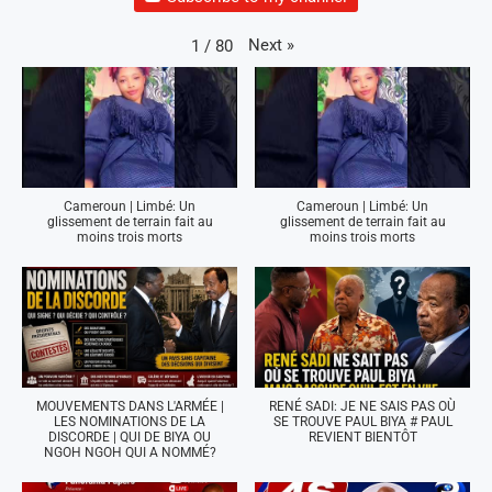
Next
»
1
/
80
Cameroun | Limbé: Un
Cameroun | Limbé: Un
glissement de terrain fait au
glissement de terrain fait au
moins trois morts
moins trois morts
MOUVEMENTS DANS L'ARMÉE |
RENÉ SADI: JE NE SAIS PAS OÙ
LES NOMINATIONS DE LA
SE TROUVE PAUL BIYA # PAUL
DISCORDE | QUI DE BIYA OU
REVIENT BIENTÔT
NGOH NGOH QUI A NOMMÉ?