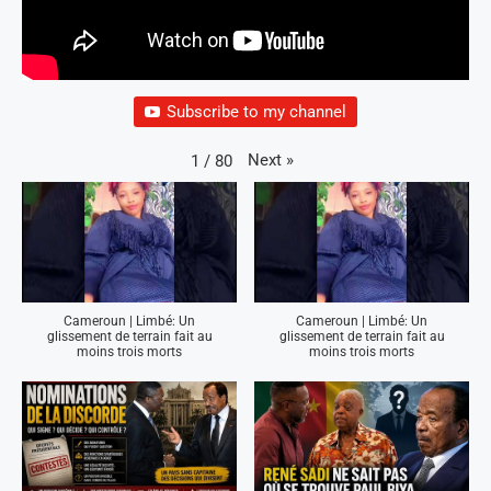
Subscribe to my channel
Next
»
1
/
80
Cameroun | Limbé: Un
Cameroun | Limbé: Un
glissement de terrain fait au
glissement de terrain fait au
moins trois morts
moins trois morts