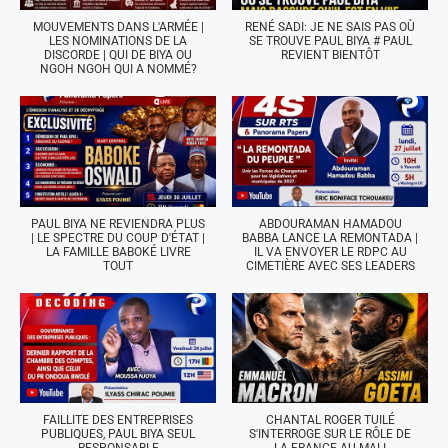
MOUVEMENTS DANS L'ARMÉE |
RENÉ SADI: JE NE SAIS PAS OÙ
LES NOMINATIONS DE LA
SE TROUVE PAUL BIYA # PAUL
DISCORDE | QUI DE BIYA OU
REVIENT BIENTÔT
NGOH NGOH QUI A NOMMÉ?
PAUL BIYA NE REVIENDRA PLUS
ABDOURAMAN HAMADOU
| LE SPECTRE DU COUP D'ÉTAT |
BABBA LANCE LA REMONTADA |
LA FAMILLE BABOKÉ LIVRE
IL VA ENVOYER LE RDPC AU
TOUT
CIMETIÈRE AVEC SES LEADERS
FAILLITE DES ENTREPRISES
CHANTAL ROGER TUILÉ
PUBLIQUES, PAUL BIYA SEUL
S'INTERROGE SUR LE RÔLE DE
RESPONSABLE
LA FRANCE AU MALI