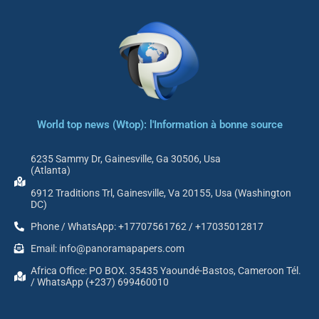
World top news (Wtop): l'Information à bonne source
6235 Sammy Dr, Gainesville, Ga 30506, Usa
(Atlanta)
6912 Traditions Trl, Gainesville, Va 20155, Usa (Washington
DC)
Phone / WhatsApp: +17707561762 / +17035012817
Email: info@panoramapapers.com
Africa Office: PO BOX. 35435 Yaoundé-Bastos, Cameroon Tél.
/ WhatsApp (+237) 699460010