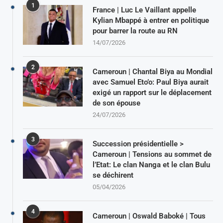
1
France | Luc Le Vaillant appelle
Kylian Mbappé à entrer en politique
pour barrer la route au RN
14/07/2026
2
Cameroun | Chantal Biya au Mondial
avec Samuel Eto’o: Paul Biya aurait
exigé un rapport sur le déplacement
de son épouse
24/07/2026
3
Succession présidentielle >
Cameroun | Tensions au sommet de
l’Etat: Le clan Nanga et le clan Bulu
se déchirent
05/04/2026
4
Cameroun | Oswald Baboké | Tous