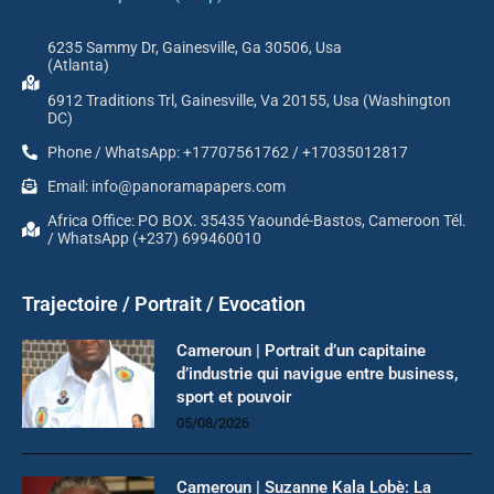
6235 Sammy Dr, Gainesville, Ga 30506, Usa
(Atlanta)
6912 Traditions Trl, Gainesville, Va 20155, Usa (Washington
DC)
Phone / WhatsApp: +17707561762 / +17035012817
Email: info@panoramapapers.com
Africa Office: PO BOX. 35435 Yaoundé-Bastos, Cameroon Tél.
/ WhatsApp (+237) 699460010
Trajectoire / Portrait / Evocation
Cameroun | Portrait d’un capitaine
d’industrie qui navigue entre business,
sport et pouvoir
05/08/2026
Cameroun | Suzanne Kala Lobè: La