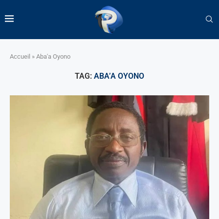
Accueil
»
Aba'a Oyono
TAG:
ABA’A OYONO