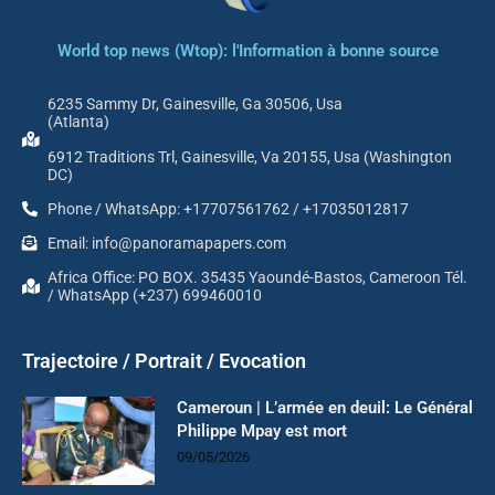
World top news (Wtop): l'Information à bonne source
6235 Sammy Dr, Gainesville, Ga 30506, Usa
(Atlanta)
6912 Traditions Trl, Gainesville, Va 20155, Usa (Washington
DC)
Phone / WhatsApp: +17707561762 / +17035012817
Email: info@panoramapapers.com
Africa Office: PO BOX. 35435 Yaoundé-Bastos, Cameroon Tél.
/ WhatsApp (+237) 699460010
Trajectoire / Portrait / Evocation
Cameroun | L’armée en deuil: Le Général
Philippe Mpay est mort
09/05/2026