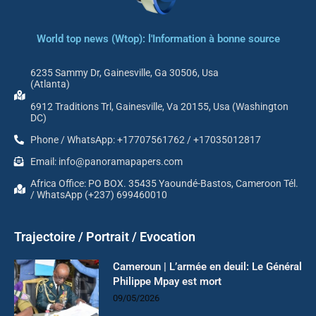
World top news (Wtop): l'Information à bonne source
6235 Sammy Dr, Gainesville, Ga 30506, Usa
(Atlanta)
6912 Traditions Trl, Gainesville, Va 20155, Usa (Washington
DC)
Phone / WhatsApp: +17707561762 / +17035012817
Email: info@panoramapapers.com
Africa Office: PO BOX. 35435 Yaoundé-Bastos, Cameroon Tél.
/ WhatsApp (+237) 699460010
Trajectoire / Portrait / Evocation
Cameroun | L’armée en deuil: Le Général
Philippe Mpay est mort
09/05/2026