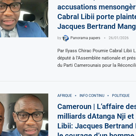
accusations mensongèr
Cabral Libii porte plaint
Jacques Bertrand Mang
by
Panorama papers
26/01/2026
Par Ilyass Chirac Poumie Cabral Libii 
député à l’Assemblée nationale et prés
du Parti Camerounais pour la Réconcil
AFRIQUE
INFO CONTINU
POLITIQUE
Cameroun | L’affaire de
milliards dAtanga Nji et
Libii: Jacques Bertran
le courage d’un homme 