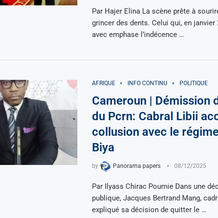
Par Hajer Elina La scène prête à sourire
grincer des dents. Celui qui, en janvier
avec emphase l’indécence …
AFRIQUE
INFO CONTINU
POLITIQUE
Cameroun | Démission d
du Pcrn: Cabral Libii ac
collusion avec le régim
Biya
by
Panorama papers
08/12/2025
Par Ilyass Chirac Poumie Dans une déc
publique, Jacques Bertrand Mang, cadr
expliqué sa décision de quitter le …