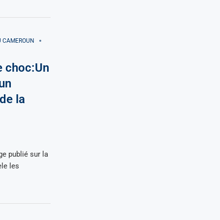
AU CAMEROUN
e choc:Un
un
de la
e publié sur la
le les