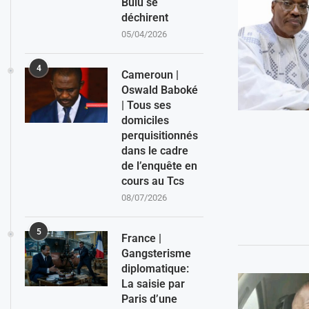
Bulu se
déchirent
05/04/2026
4
Cameroun |
Oswald Baboké
| Tous ses
domiciles
perquisitionnés
dans le cadre
de l’enquête en
cours au Tcs
08/07/2026
5
France |
Gangsterisme
diplomatique:
La saisie par
Paris d’une