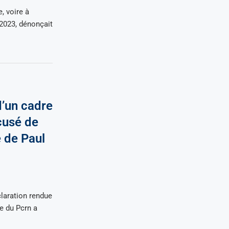
, voire à
 2023, dénonçait
’un cadre
cusé de
e de Paul
laration rendue
e du Pcrn a