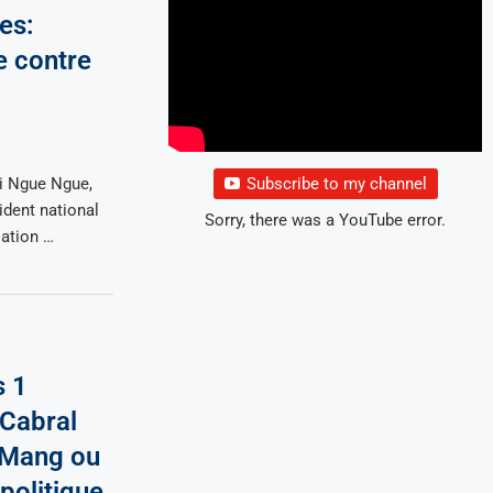
es:
e contre
Li Ngue Ngue,
Subscribe to my channel
ident national
Sorry, there was a YouTube error.
iation …
s 1
 Cabral
d Mang ou
politique