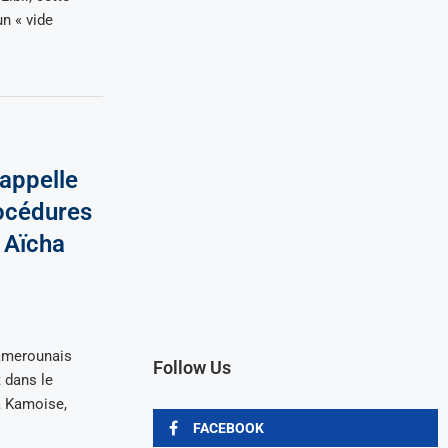
n « vide
 appelle
rocédures
e Aïcha
amerounais
Follow Us
 dans le
a Kamoise,
FACEBOOK