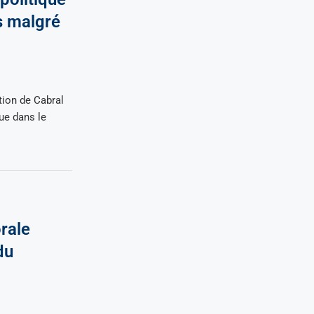
s malgré
tion de Cabral
nue dans le
rale
du