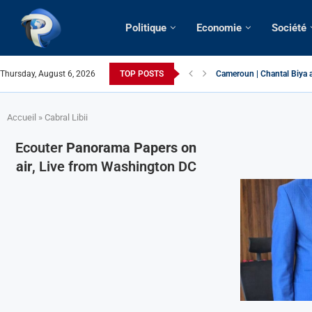
Politique
Economie
Société
Thursday, August 6, 2026
TOP POSTS
Succession présidentielle
Cameroun | Oswald Baboké 
France | Gangsterisme dipl
URGENT > Cameroun | Expu
États-Unis | Une infirmièr
Exclusif > Cameroun | Révi
Cameroun | Liberté d’expr
Cameroun | Crise post-élec
Accueil
»
Cabral Libii
Ecouter
Panorama Papers on
air
, Live from Washington DC