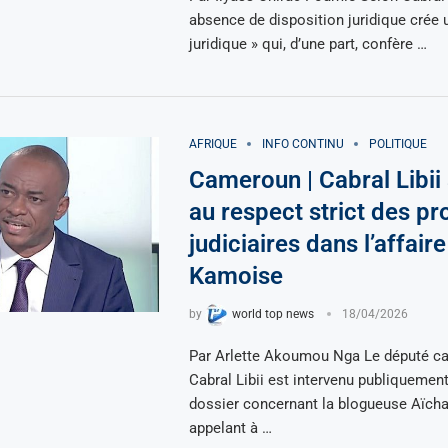
absence de disposition juridique crée u
juridique » qui, d’une part, confère …
AFRIQUE
INFO CONTINU
POLITIQUE
Cameroun | Cabral Libii
au respect strict des p
judiciaires dans l’affair
Kamoise
by
world top news
18/04/2026
Par Arlette Akoumou Nga Le député c
Cabral Libii est intervenu publiquement
dossier concernant la blogueuse Aïch
appelant à …