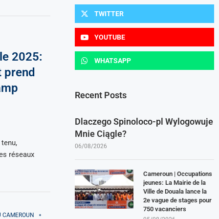
TWITTER
YOUTUBE
le 2025:
WHATSAPP
t prend
camp
Recent Posts
Dlaczego Spinoloco-pl Wylogowuje
Mnie Ciągle?
 tenu,
06/08/2026
les réseaux
Cameroun | Occupations
jeunes: La Mairie de la
Ville de Douala lance la
2e vague de stages pour
750 vacanciers
AU CAMEROUN