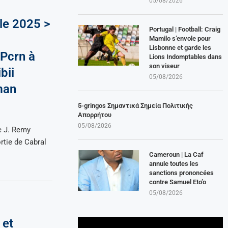
05/08/2026
le 2025 >
Portugal | Football: Craig
Mamilo s’envole pour
Lisbonne et garde les
 Pcrn à
Lions Indomptables dans
son viseur
bii
05/08/2026
man
5-gringos Σημαντικά Σημεία Πολιτικής
Απορρήτου
05/08/2026
e J. Remy
rtie de Cabral
Cameroun | La Caf
annule toutes les
sanctions prononcées
contre Samuel Eto’o
05/08/2026
 et