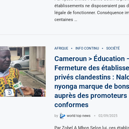
établissements ne disposeraient pas de
légale de fonctionner. Conséquence i
centaines …
AFRIQUE
INFO CONTINU
SOCIÉTÉ
Cameroun > Éducation 
Fermeture des établiss
privés clandestins : Nal
nyonga marque de bons
auprès des promoteurs
conformes
by
world top news
02/09/2025
Par Zobel A Mbon Selon lui, ces établ