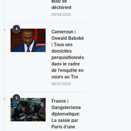
Bulu se
déchirent
05/04/2026
4
Cameroun |
Oswald Baboké
| Tous ses
domiciles
perquisitionnés
dans le cadre
de l’enquête en
cours au Tcs
08/07/2026
5
France |
Gangsterisme
diplomatique:
La saisie par
Paris d’une