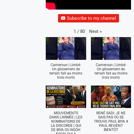
Subscribe to my channel
Next
»
1
/
80
Cameroun | Limbé:
Cameroun | Limbé:
Un glissement de
Un glissement de
terrain fait au moins
terrain fait au moins
trois morts
trois morts
MOUVEMENTS
RENÉ SADI: JE NE
DANS L'ARMÉE | LES
SAIS PAS OÙ SE
NOMINATIONS DE
TROUVE PAUL BIYA #
LA DISCORDE | QUI
PAUL REVIENT
DE BIYA OU NGOH
BIENTÔT