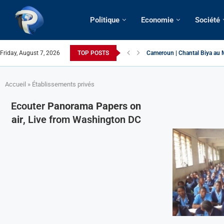
Politique
Economie
Société
Cameroun | Chantal Biya au M
Friday, August 7, 2026
TOP POSTS
Succession présidentielle > C
Cameroun | Oswald Baboké | T
France | Gangsterisme diploma
URGENT > Cameroun | Expulsé
États-Unis | Une infirmière ca
Exclusif > Cameroun | Révisio
Cameroun | Liberté d’express
Cameroun | Crise post-élector
Accueil
»
Établissements privés
Ecouter
Panorama Papers on
air
, Live from Washington DC