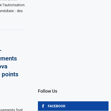
 l’autorisation
mmédiate : des
–
ements
ova
 points
Follow Us
FACEBOOK
issements font