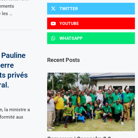
sements
TWITTER
e les …
YOUTUBE
WHATSAPP
 Pauline
Recent Posts
erre
ts privés
al.
, la ministre a
nformité aux