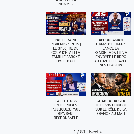
NGOH QUI A
NOMMÉ?
PAUL BIYA NE
ABDOURAMAN
REVIENDRA PLUS |
HAMADOU BABBA
LE SPECTRE DU
LANCE LA
COUP D'ÉTAT | LA
REMONTADA | IL VA
FAMILLE BABOKÉ
ENVOYER LE RDPC
LIVRE TOUT
AU CIMETIÈRE AVEC
SES LEADERS
FAILLITE DES
CHANTAL ROGER
ENTREPRISES
TUILÉ S'INTERROGE
PUBLIQUES, PAUL
SUR LE RÔLE DE LA
BIYA SEUL
FRANCE AU MALI
RESPONSABLE
Next
»
1
/
80