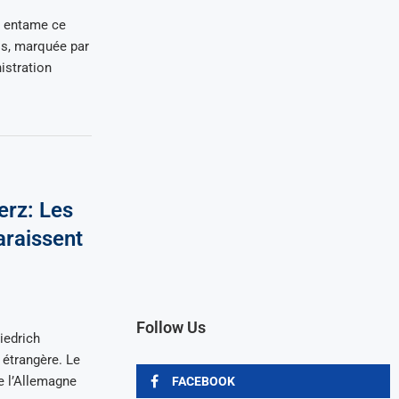
d entame ce
nis, marquée par
istration
erz: Les
araissent
Follow Us
iedrich
 étrangère. Le
e l’Allemagne
FACEBOOK