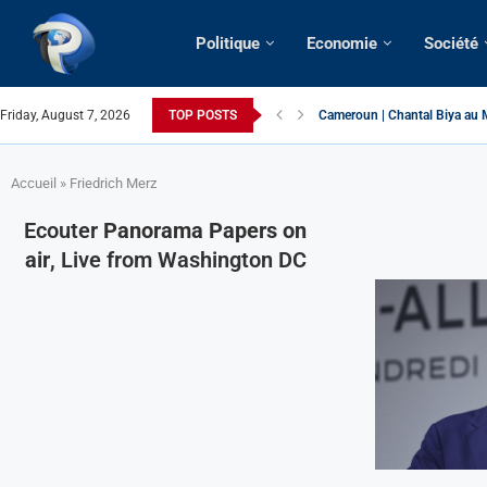
Politique
Economie
Société
Friday, August 7, 2026
TOP POSTS
Succession présidentielle > C
Cameroun | Oswald Baboké | T
France | Gangsterisme diploma
URGENT > Cameroun | Expulsé
États-Unis | Une infirmière ca
Exclusif > Cameroun | Révisio
Cameroun | Liberté d’express
Cameroun | Crise post-élector
Accueil
»
Friedrich Merz
Ecouter
Panorama Papers on
air
, Live from Washington DC