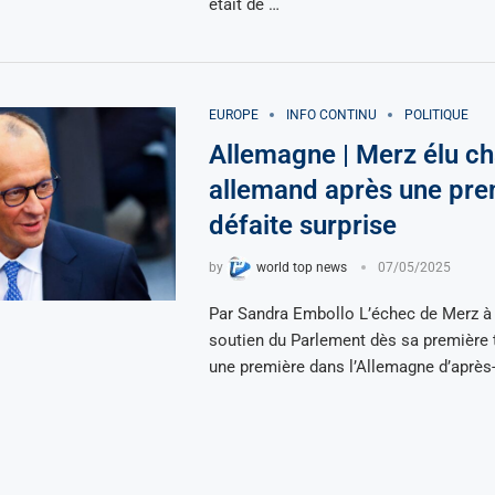
était de …
EUROPE
INFO CONTINU
POLITIQUE
Allemagne | Merz élu ch
allemand après une pre
défaite surprise
by
world top news
07/05/2025
Par Sandra Embollo L’échec de Merz à 
soutien du Parlement dès sa première t
une première dans l’Allemagne d’après