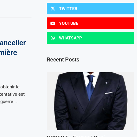
TWITTER
YOUTUBE
WHATSAPP
ancelier
mière
Recent Posts
obtenir le
entative est
-guerre …