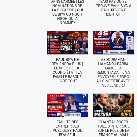
DANS L'ARMÉE | LES
SAIS PAS OÙ SE
NOMINATIONS DE
TROUVE PAUL BIYA #
LA DISCORDE | QUI
PAUL REVIENT
DE BIYA OU NGOH
BIENTÔT
NGOH QUI A
NOMMÉ?
PAUL BIYA NE
ABDOURAMAN
REVIENDRA PLUS |
HAMADOU BABBA
LE SPECTRE DU
LANCE LA
COUP D'ÉTAT | LA
REMONTADA | IL VA
FAMILLE BABOKÉ
ENVOYER LE RDPC
LIVRE TOUT
AU CIMETIÈRE AVEC
SES LEADERS
FAILLITE DES
CHANTAL ROGER
ENTREPRISES
TUILÉ S'INTERROGE
PUBLIQUES, PAUL
SUR LE RÔLE DE LA
BIYA SEUL
FRANCE AU MALI