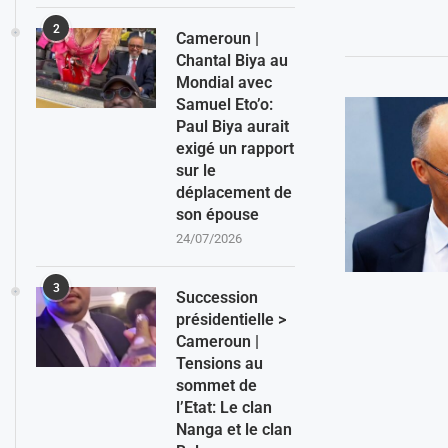
2
Cameroun |
Chantal Biya au
Mondial avec
Samuel Eto’o:
Paul Biya aurait
exigé un rapport
sur le
déplacement de
son épouse
24/07/2026
3
Succession
présidentielle >
Cameroun |
Tensions au
sommet de
l’Etat: Le clan
Nanga et le clan