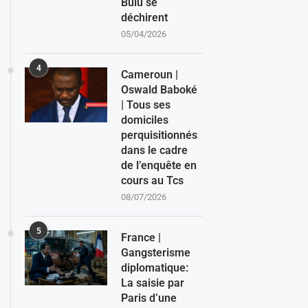
Bulu se
déchirent
05/04/2026
4
Cameroun |
Oswald Baboké
| Tous ses
domiciles
perquisitionnés
dans le cadre
de l’enquête en
cours au Tcs
08/07/2026
5
France |
Gangsterisme
diplomatique:
La saisie par
Paris d’une