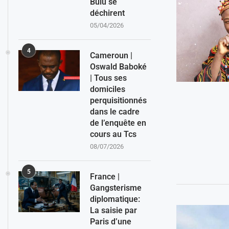
Bulu se
déchirent
05/04/2026
4
Cameroun |
Oswald Baboké
| Tous ses
domiciles
perquisitionnés
dans le cadre
de l’enquête en
cours au Tcs
08/07/2026
5
France |
Gangsterisme
diplomatique:
La saisie par
Paris d’une