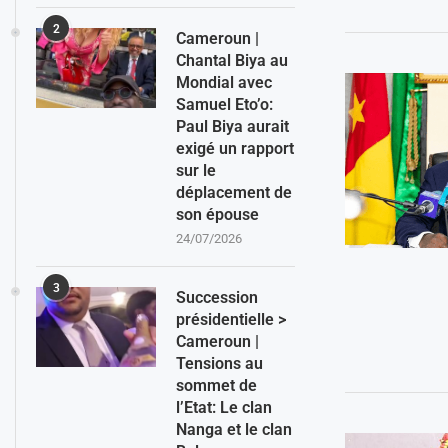
2
Cameroun |
Chantal Biya au
Mondial avec
Samuel Eto’o:
Paul Biya aurait
exigé un rapport
sur le
déplacement de
son épouse
24/07/2026
3
Succession
présidentielle >
Cameroun |
Tensions au
sommet de
l’Etat: Le clan
Nanga et le clan