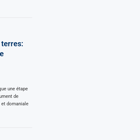
terres:
ue
ue une étape
cument de
e et domaniale