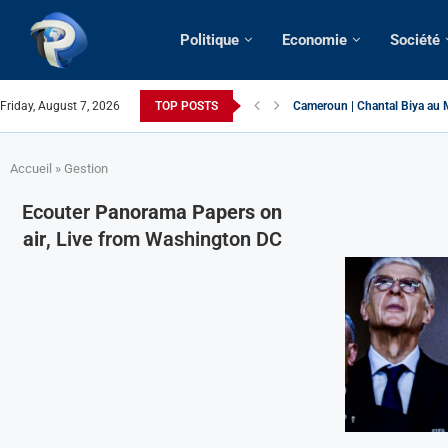
Politique
Economie
Société
Friday, August 7, 2026
TOP POSTS
Succession présidentielle > C
Cameroun | Oswald Baboké | T
France | Gangsterisme diploma
URGENT > Cameroun | Expulsé
États-Unis | Une infirmière ca
Exclusif > Cameroun | Révisio
Cameroun | Liberté d’express
Cameroun | Crise post-élector
Accueil
»
Gestion
Ecouter
Panorama Papers on
air
, Live from Washington DC