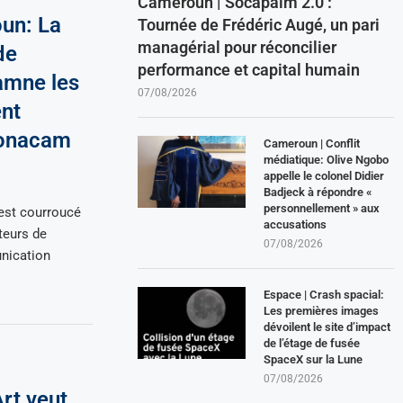
Cameroun | Socapalm 2.0 :
oun: La
Tournée de Frédéric Augé, un pari
managérial pour réconcilier
de
performance et capital humain
amne les
07/08/2026
nt
Sonacam
Cameroun | Conflit
médiatique: Olive Ngobo
appelle le colonel Didier
Badjeck à répondre «
personnellement » aux
est courroucé
accusations
teurs de
07/08/2026
nication
Espace | Crash spacial:
Les premières images
dévoilent le site d’impact
de l’étage de fusée
SpaceX sur la Lune
07/08/2026
rt veut