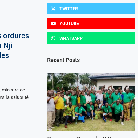
TWITTER
YOUTUBE
 ordures
WHATSAPP
 Nji
des
Recent Posts
 ministre de
ns la salubrité