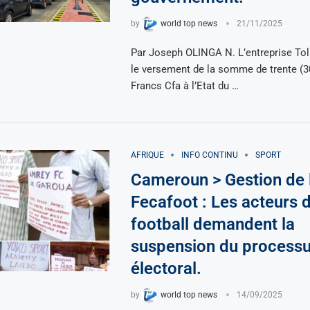
by
world top news
21/11/2025
Par Joseph OLINGA N. L’entreprise To
le versement de la somme de trente (30
Francs Cfa à l’Etat du …
AFRIQUE
INFO CONTINU
SPORT
Cameroun > Gestion de 
Fecafoot : Les acteurs 
football demandent la
suspension du process
électoral.
by
world top news
14/09/2025