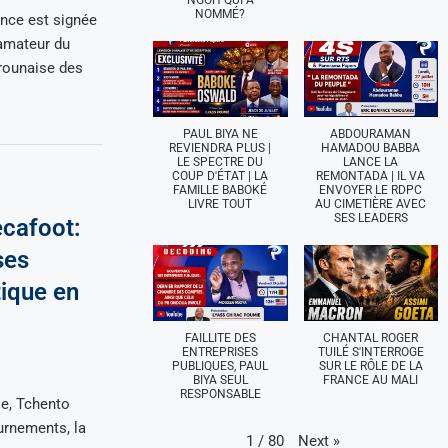
NGOH QUI A
NOMMÉ?
nce est signée
 amateur du
rounaise des
PAUL BIYA NE
ABDOURAMAN
REVIENDRA PLUS |
HAMADOU BABBA
LE SPECTRE DU
LANCE LA
COUP D'ÉTAT | LA
REMONTADA | IL VA
FAMILLE BABOKÉ
ENVOYER LE RDPC
LIVRE TOUT
AU CIMETIÈRE AVEC
SES LEADERS
ecafoot:
ses
tique en
FAILLITE DES
CHANTAL ROGER
ENTREPRISES
TUILÉ S'INTERROGE
PUBLIQUES, PAUL
SUR LE RÔLE DE LA
BIYA SEUL
FRANCE AU MALI
RESPONSABLE
ie, Tchento
urnements, la
Next
»
1
/
80