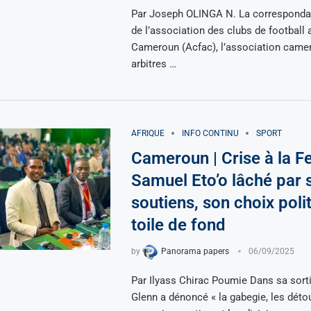
Par Joseph OLINGA N. La corresponda
de l’association des clubs de football
Cameroun (Acfac), l’association came
arbitres …
AFRIQUE
INFO CONTINU
SPORT
Cameroun | Crise à la F
Samuel Eto’o lâché par 
soutiens, son choix poli
toile de fond
by
Panorama papers
06/09/2025
Par Ilyass Chirac Poumie Dans sa sort
Glenn a dénoncé « la gabegie, les déto