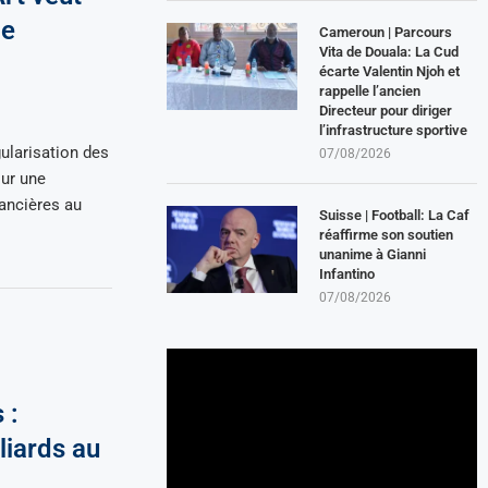
de
Cameroun | Parcours
Vita de Douala: La Cud
écarte Valentin Njoh et
rappelle l’ancien
Directeur pour diriger
l’infrastructure sportive
ularisation des
07/08/2026
sur une
ancières au
Suisse | Football: La Caf
réaffirme son soutien
unanime à Gianni
Infantino
07/08/2026
 :
liards au