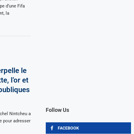
pe d’une Fifa
t, la
l
rpelle le
e, l’or et
 publiques
Follow Us
chel Nintcheu a
re pour adresser
FACEBOOK