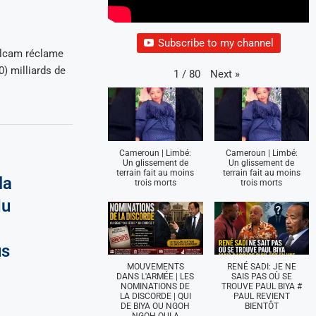
Subscribe to my channel
llcam réclame
) milliards de
Next
»
1
/
80
Cameroun | Limbé:
Cameroun | Limbé:
Un glissement de
Un glissement de
terrain fait au moins
terrain fait au moins
la
trois morts
trois morts
du
us
MOUVEMENTS
RENÉ SADI: JE NE
DANS L'ARMÉE | LES
SAIS PAS OÙ SE
NOMINATIONS DE
TROUVE PAUL BIYA #
LA DISCORDE | QUI
PAUL REVIENT
DE BIYA OU NGOH
BIENTÔT