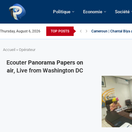
Politique
Economie
Société
Thursday, August 6, 2026
TOP POSTS
Cameroun | Chantal Biya a
Succession présidentielle
Cameroun | Oswald Baboké 
France | Gangsterisme dipl
URGENT > Cameroun | Expu
États-Unis | Une infirmièr
Exclusif > Cameroun | Révi
Cameroun | Liberté d’expr
Cameroun | Crise post-élec
Accueil
»
Opérateur
Ecouter
Panorama Papers on
air
, Live from Washington DC