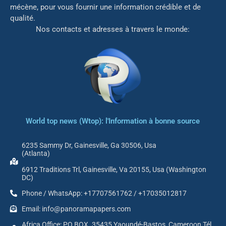
mé
cène, pour vous fournir une information crédible et de
qualité.
Nos contacts et adresses à travers le monde:
World top news (Wtop): l'Information à bonne source
6235 Sammy Dr, Gainesville, Ga 30506, Usa
(Atlanta)
6912 Traditions Trl, Gainesville, Va 20155, Usa (Washington
DC)
Phone / WhatsApp: +17707561762 / +17035012817
Email: info@panoramapapers.com
Africa Office: PO BOX. 35435 Yaoundé-Bastos, Cameroon Tél.