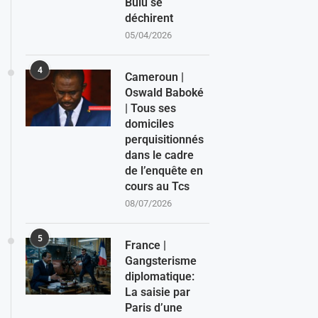
Bulu se
déchirent
05/04/2026
4
Cameroun |
Oswald Baboké
| Tous ses
domiciles
perquisitionnés
dans le cadre
de l’enquête en
cours au Tcs
08/07/2026
5
France |
Gangsterisme
diplomatique:
La saisie par
Paris d’une