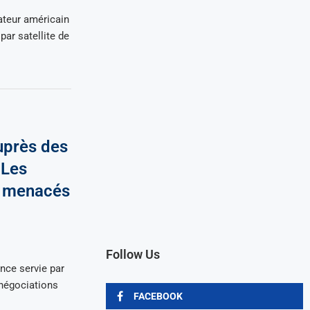
ateur américain
par satellite de
uprès des
 Les
t menacés
Follow Us
ce servie par
 négociations
FACEBOOK