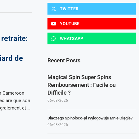
TWITTER
YOUTUBE
etraite:
WHATSAPP
e
iard de
Recent Posts
Magical Spin Super Spins
Remboursement : Facile ou
Difficile ?
 la Cameroon
déclaré que son
06/08/2026
égralement et …
Dlaczego Spinoloco-pl Wylogowuje Mnie Ciągle?
06/08/2026