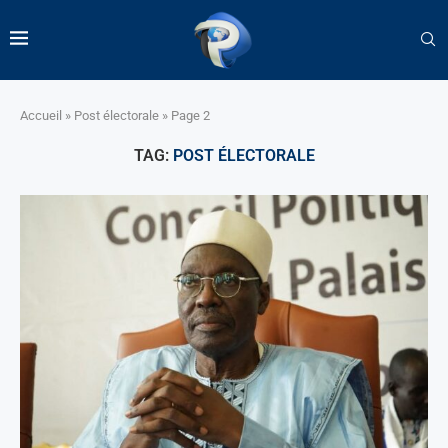
Accueil
»
Post électorale
»
Page 2
TAG:
POST ÉLECTORALE