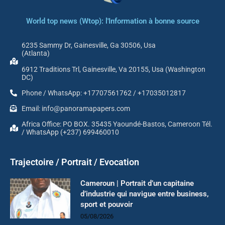
World top news (Wtop): l'Information à bonne source
6235 Sammy Dr, Gainesville, Ga 30506, Usa
(Atlanta)
6912 Traditions Trl, Gainesville, Va 20155, Usa (Washington
DC)
Phone / WhatsApp: +17707561762 / +17035012817
Email: info@panoramapapers.com
Africa Office: PO BOX. 35435 Yaoundé-Bastos, Cameroon Tél.
/ WhatsApp (+237) 699460010
Trajectoire / Portrait / Evocation
Cameroun | Portrait d’un capitaine
d’industrie qui navigue entre business,
sport et pouvoir
05/08/2026