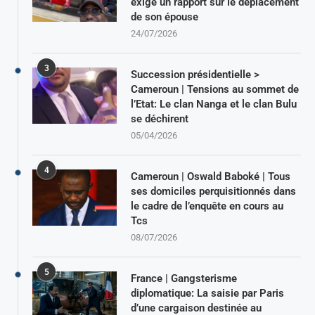
exigé un rapport sur le déplacement
de son épouse
24/07/2026
3
Succession présidentielle >
Cameroun | Tensions au sommet de
l’Etat: Le clan Nanga et le clan Bulu
se déchirent
05/04/2026
4
Cameroun | Oswald Baboké | Tous
ses domiciles perquisitionnés dans
le cadre de l’enquête en cours au
Tcs
08/07/2026
5
France | Gangsterisme
diplomatique: La saisie par Paris
d’une cargaison destinée au