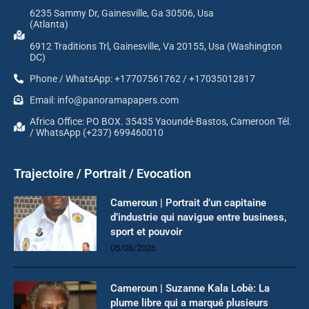
6235 Sammy Dr, Gainesville, Ga 30506, Usa
(Atlanta)
6912 Traditions Trl, Gainesville, Va 20155, Usa (Washington
DC)
Phone / WhatsApp: +17707561762 / +17035012817
Email: info@panoramapapers.com
Africa Office: PO BOX. 35435 Yaoundé-Bastos, Cameroon Tél.
/ WhatsApp (+237) 699460010
Trajectoire / Portrait / Evocation
Cameroun | Portrait d’un capitaine
d’industrie qui navigue entre business,
sport et pouvoir
05/08/2026
Cameroun | Suzanne Kala Lobè: La
plume libre qui a marqué plusieurs