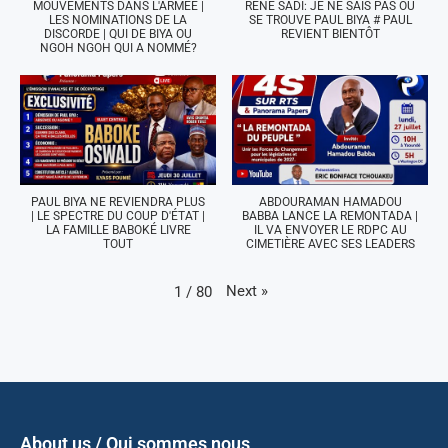
MOUVEMENTS DANS L'ARMÉE |
RENÉ SADI: JE NE SAIS PAS OÙ
LES NOMINATIONS DE LA
SE TROUVE PAUL BIYA # PAUL
DISCORDE | QUI DE BIYA OU
REVIENT BIENTÔT
NGOH NGOH QUI A NOMMÉ?
PAUL BIYA NE REVIENDRA PLUS
ABDOURAMAN HAMADOU
| LE SPECTRE DU COUP D'ÉTAT |
BABBA LANCE LA REMONTADA |
LA FAMILLE BABOKÉ LIVRE
IL VA ENVOYER LE RDPC AU
TOUT
CIMETIÈRE AVEC SES LEADERS
Next
»
1
/
80
About us / Qui sommes nous