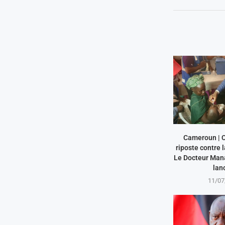
Cameroun | 
riposte contre l
Le Docteur Man
lanc
11/07