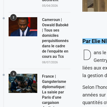
05/04/2026
2
Cameroun |
Oswald Baboké
| Tous ses
domiciles
Par Elie N
perquisitionnés
dans le cadre
D
de l’enquête en
ans le
cours au Tcs
Gentry
08/07/2026
liées aux e
3
la gestion 
France |
Gangsterisme
Selon l’hon
diplomatique:
La saisie par
années sur 
Paris d’une
quantités o
cargaison