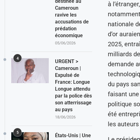
destinée au
à l’étrange
Cameroun
notamment,
ravive les
accusations de
nationale d
prédation
d’or auraie
économique
2025, entra
05/06/2026
milliards d
4
URGENT >
demande au 
Cameroun |
technologiq
Expulsé de
France: Longue
du pays san
Longue attendu
faisant une
par la police dès
son atterrissage
politique s
au pays
été entrepri
18/06/2026
les auteurs
5
États-Unis | Une
Le présiden