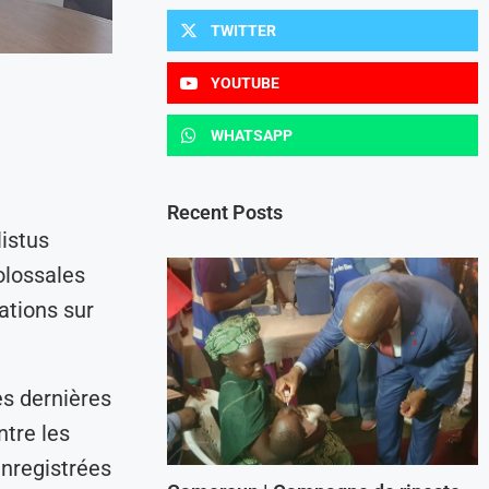
TWITTER
YOUTUBE
WHATSAPP
Recent Posts
listus
olossales
ations sur
es dernières
ntre les
enregistrées