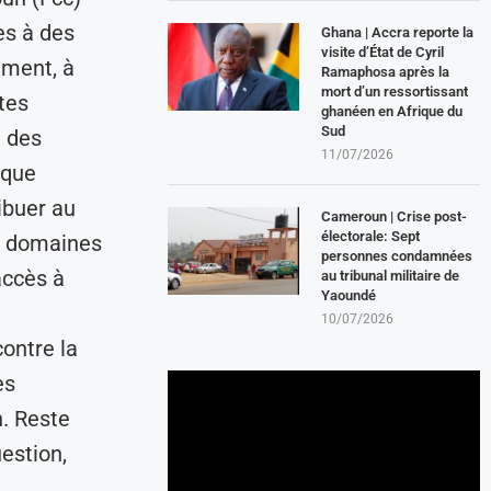
es à des
Ghana | Accra reporte la
visite d’État de Cyril
ement, à
Ramaphosa après la
mort d’un ressortissant
ites
ghanéen en Afrique du
Sud
e des
11/07/2026
ique
ibuer au
Cameroun | Crise post-
électorale: Sept
s domaines
personnes condamnées
accès à
au tribunal militaire de
Yaoundé
10/07/2026
contre la
es
. Reste
estion,