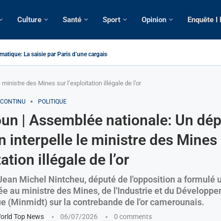
Culture
Santé
Sport
Opinion
Enquête I
atique: La saisie par Paris d’une cargaison destinée...
é de France: Longue Longue attendu par...
camerounaise tuée par la chute d’un arbre...
on constitutionnelle: Un vice-président aux pouvoirs étendus...
sion: Le commissaire Vicent de Paul Meva aurait...
rale: Incertitudes sur le cas Anicet Ekane.
stique: Franck Emmanuel Biya nouveau vice-président dans les...
s intellectuels appellent à la libération du...
inistre des Mines sur l’exploitation illégale de l’or
 CONTINU
POLITIQUE
n | Assemblée nationale: Un dép
n interpelle le ministre des Mines
tation illégale de l’or
Jean Michel Nintcheu, député de l'opposition a formulé 
ée au ministre des Mines, de l'Industrie et du Développ
e (Minmidt) sur la contrebande de l'or camerounais.
orld Top News
06/07/2026
0 comments