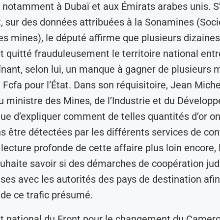
r, notamment à Dubaï et aux Émirats arabes unis. S
 sur des données attribuées à la Sonamines (Soci
es mines), le député affirme que plusieurs dizaine
nt quitté frauduleusement le territoire national ent
înant, selon lui, un manque à gagner de plusieurs m
e Fcfa pour l’État. Dans son réquisitoire, Jean Mich
ministre des Mines, de l’Industrie et du Dévelop
ue d’expliquer comment de telles quantités d’or ont
s être détectées par les différents services de con
 lecture profonde de cette affaire plus loin encore
ouhaite savoir si des démarches de coopération judi
ses avec les autorités des pays de destination afin 
 de ce trafic présumé.
t national du Front pour le changement du Camero