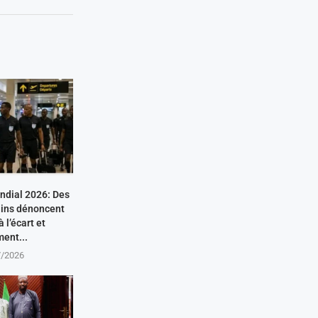
ondial 2026: Des
cains dénoncent
 l’écart et
ment...
7/2026