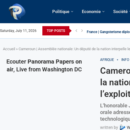
Politique
Economie
Société
Saturday, July 11, 2026
TOP POSTS
France | Gangsterisme diplom
URGENT > Cameroun | Expuls
États-Unis | Une infirmière 
Exclusif > Cameroun | Révisi
Cameroun | Liberté d’expres
Cameroun | Crise post-électo
Cameroun | Succession dyna
Cameroun | Affaire Maduro: De
Accueil
»
Cameroun | Assemblée nationale: Un député de la nation interpelle le m
AFRIQUE
INFO
Ecouter
Panorama Papers on
Camerou
air
, Live from Washington DC
la natio
l’exploi
L'honorable 
orale adress
technologiqu
written by
W