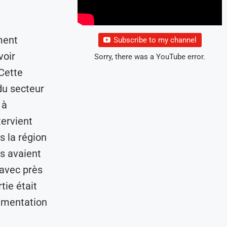
ment
Subscribe to my channel
voir
Sorry, there was a YouTube error.
 Cette
du secteur
 à
tervient
 la région
ns avaient
 avec près
tie était
lementation