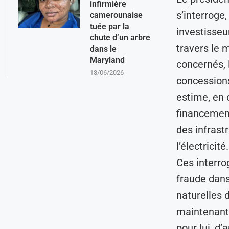
infirmière
s’interroge
camerounaise
tuée par la
investisseu
chute d’un arbre
travers le m
dans le
Maryland
concernés, 
13/06/2026
concessions
estime, en 
financemen
des infrastr
l’électricité.
Ces interro
fraude dans
naturelles 
maintenant 
pour lui, d