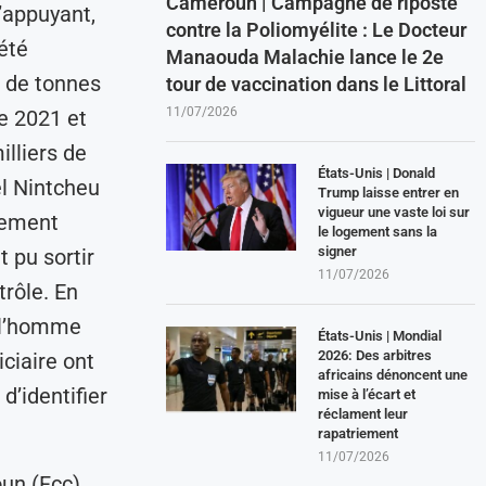
Cameroun | Campagne de riposte
’appuyant,
contre la Poliomyélite : Le Docteur
été
Manaouda Malachie lance le 2e
s de tonnes
tour de vaccination dans le Littoral
11/07/2026
re 2021 et
illiers de
États-Unis | Donald
el Nintcheu
Trump laisse entrer en
vigueur une vaste loi sur
pement
le logement sans la
signer
 pu sortir
11/07/2026
trôle. En
, l’homme
États-Unis | Mondial
2026: Des arbitres
ciaire ont
africains dénoncent une
d’identifier
mise à l’écart et
réclament leur
rapatriement
11/07/2026
un (Fcc)