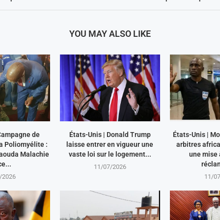
YOU MAY ALSO LIKE
Campagne de
États-Unis | Donald Trump
États-Unis | M
a Poliomyélite :
laisse entrer en vigueur une
arbitres afri
aouda Malachie
vaste loi sur le logement...
une mise à
e...
récla
11/07/2026
/2026
11/0