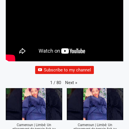
Subscribe to my channel
Next
»
1
/
80
Cameroun | Limbé: Un
Cameroun | Limbé: Un
glissement de terrain fait au
glissement de terrain fait au