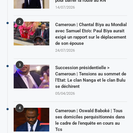
pour barrer la route au RN
14/07/2026
2
Cameroun | Chantal Biya au Mondial
avec Samuel Eto’o: Paul Biya aurait
exigé un rapport sur le déplacement
de son épouse
24/07/2026
3
Succession présidentielle >
Cameroun | Tensions au sommet de
l’Etat: Le clan Nanga et le clan Bulu
se déchirent
05/04/2026
4
Cameroun | Oswald Baboké | Tous
ses domiciles perquisitionnés dans
le cadre de l’enquête en cours au
Tcs