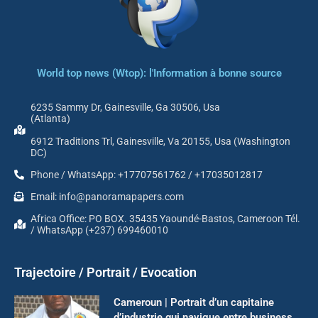
World top news (Wtop): l'Information à bonne source
6235 Sammy Dr, Gainesville, Ga 30506, Usa
(Atlanta)
6912 Traditions Trl, Gainesville, Va 20155, Usa (Washington
DC)
Phone / WhatsApp: +17707561762 / +17035012817
Email: info@panoramapapers.com
Africa Office: PO BOX. 35435 Yaoundé-Bastos, Cameroon Tél.
/ WhatsApp (+237) 699460010
Trajectoire / Portrait / Evocation
Cameroun | Portrait d’un capitaine
d’industrie qui navigue entre business,