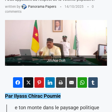
written by
Panorama Papers
14/10/2025
0
comments
Joshua Osih
Par Ilyass Chirac Poumie
L
e ton monte dans le paysage politique