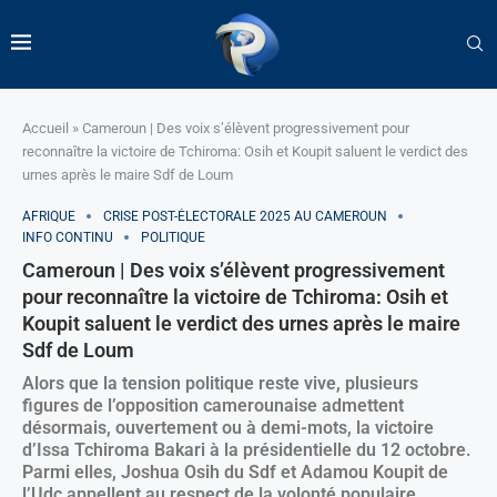
Accueil
»
Cameroun | Des voix s’élèvent progressivement pour
reconnaître la victoire de Tchiroma: Osih et Koupit saluent le verdict des
urnes après le maire Sdf de Loum
AFRIQUE
CRISE POST-ÉLECTORALE 2025 AU CAMEROUN
INFO CONTINU
POLITIQUE
Cameroun | Des voix s’élèvent progressivement
pour reconnaître la victoire de Tchiroma: Osih et
Koupit saluent le verdict des urnes après le maire
Sdf de Loum
Alors que la tension politique reste vive, plusieurs
figures de l’opposition camerounaise admettent
désormais, ouvertement ou à demi-mots, la victoire
d’Issa Tchiroma Bakari à la présidentielle du 12 octobre.
Parmi elles, Joshua Osih du Sdf et Adamou Koupit de
l’Udc appellent au respect de la volonté populaire.