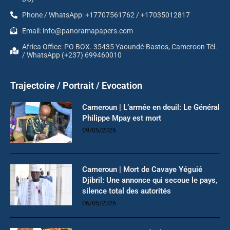
Phone / WhatsApp: +17707561762 / +17035012817
Email: info@panoramapapers.com
Africa Office: PO BOX. 35435 Yaoundé-Bastos, Cameroon Tél.
/ WhatsApp (+237) 699460010
Trajectoire / Portrait / Evocation
Cameroun | L’armée en deuil: Le Général
Philippe Mpay est mort
09/05/2026
Cameroun | Mort de Cavaye Yéguié
Djibril: Une annonce qui secoue le pays,
silence total des autorités
06/05/2026