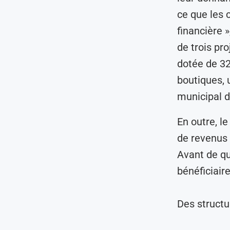
ce que les 
financière 
de trois pr
dotée de 32
boutiques, u
municipal 
En outre, l
de revenus 
Avant de q
bénéficiair
Des structu