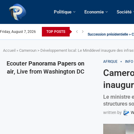
Politique
Economie
Société
Friday, August 7, 2026
TOP POSTS
Succession présidentielle > C
Cameroun | Oswald Baboké | T
France | Gangsterisme diploma
URGENT > Cameroun | Expulsé
États-Unis | Une infirmière ca
Exclusif > Cameroun | Révisio
Cameroun | Liberté d’express
Cameroun | Crise post-élector
Accueil
»
Cameroun > Développement local: Le Minddevel inaugure des infras
AFRIQUE
INFO
Ecouter
Panorama Papers on
Camerou
air
, Live from Washington DC
inaugur
Le ministre 
structures s
written by
W