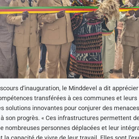
scours d’inauguration, le Minddevel a dit apprécier 
ompétences transférées à ces communes et leurs 
s solutions innovantes pour conjurer des menaces
t à son progrès. « Ces infrastructures permettent d
e nombreuses personnes déplacées et leur intégra
 la capacité de vivre de leur travail. Elles sont l’