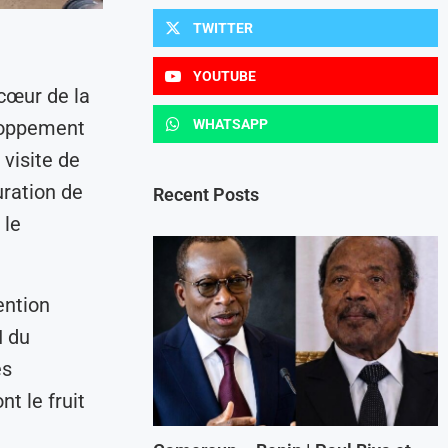
TWITTER
YOUTUBE
 cœur de la
eloppement
WHATSAPP
visite de
uration de
Recent Posts
 le
ention
I du
es
t le fruit