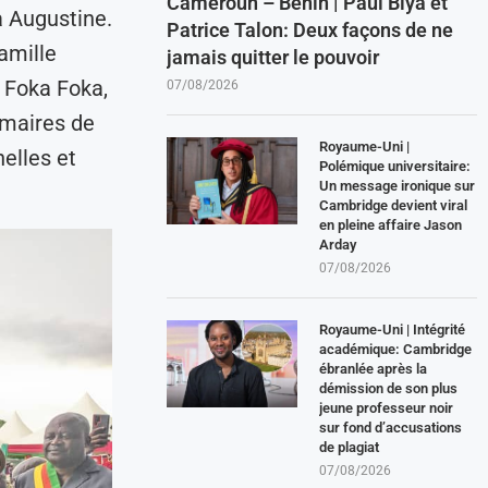
Cameroun – Benin | Paul Biya et
 Augustine.
Patrice Talon: Deux façons de ne
amille
jamais quitter le pouvoir
e Foka Foka,
07/08/2026
 maires de
Royaume-Uni |
elles et
Polémique universitaire:
Un message ironique sur
Cambridge devient viral
en pleine affaire Jason
Arday
07/08/2026
Royaume-Uni | Intégrité
académique: Cambridge
ébranlée après la
démission de son plus
jeune professeur noir
sur fond d’accusations
de plagiat
07/08/2026