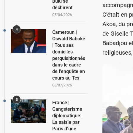
Bulu se
accompagné
déchirent
C’était en 
05/04/2026
Akoa, du pr
4
Cameroun |
de Giselle 
Oswald Baboké
Babadjou et
| Tous ses
domiciles
religieuses
perquisitionnés
dans le cadre
de l’enquête en
cours au Tcs
08/07/2026
5
France |
Gangsterisme
diplomatique:
La saisie par
Paris d’une