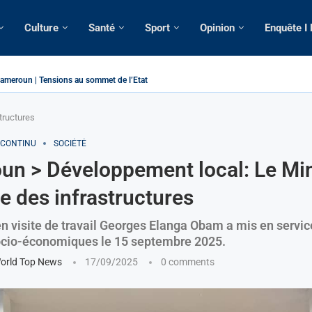
Culture
Santé
Sport
Opinion
Enquête I
ameroun | Tensions au sommet de l’Etat: Le...
ous ses domiciles perquisitionnés dans le...
tique: La saisie par Paris d’une cargaison destinée...
 de France: Longue Longue attendu par...
merounaise tuée par la chute d’un arbre...
n constitutionnelle: Un vice-président aux pouvoirs étendus...
ion: Le commissaire Vicent de Paul Meva aurait...
ale: Incertitudes sur le cas Anicet Ekane.
tructures
 CONTINU
SOCIÉTÉ
n > Développement local: Le Mi
e des infrastructures
en visite de travail Georges Elanga Obam a mis en servic
ocio-économiques le 15 septembre 2025.
orld Top News
17/09/2025
0 comments