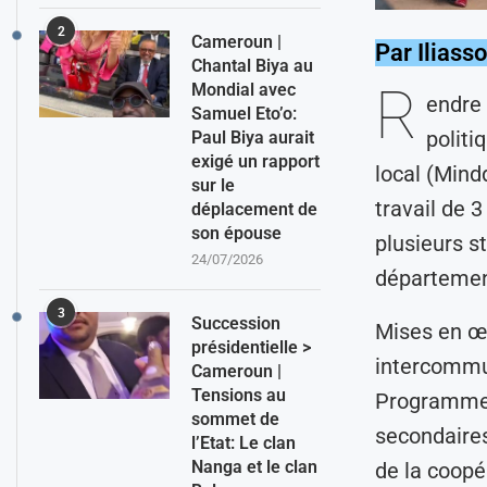
2
Cameroun |
Par Ilias
Chantal Biya au
R
Mondial avec
endre 
Samuel Eto’o:
politi
Paul Biya aurait
exigé un rapport
local (Mind
sur le
travail de 3
déplacement de
son épouse
plusieurs s
24/07/2026
départemen
3
Succession
Mises en œu
présidentielle >
intercommun
Cameroun |
Tensions au
Programme 
sommet de
secondaires 
l’Etat: Le clan
Nanga et le clan
de la coop