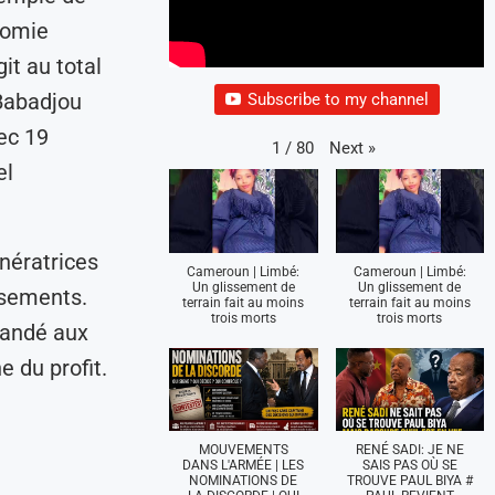
nomie
it au total
 Babadjou
Subscribe to my channel
ec 19
Next
»
1
/
80
el
nératrices
Cameroun | Limbé:
Cameroun | Limbé:
Un glissement de
Un glissement de
ssements.
terrain fait au moins
terrain fait au moins
trois morts
trois morts
mandé aux
e du profit.
MOUVEMENTS
RENÉ SADI: JE NE
DANS L'ARMÉE | LES
SAIS PAS OÙ SE
NOMINATIONS DE
TROUVE PAUL BIYA #