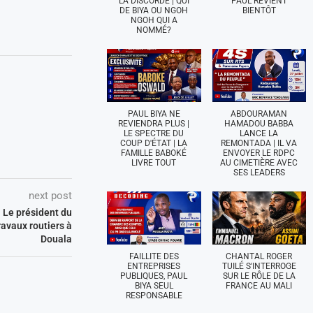
LA DISCORDE | QUI
PAUL REVIENT
DE BIYA OU NGOH
BIENTÔT
NGOH QUI A
NOMMÉ?
PAUL BIYA NE
ABDOURAMAN
REVIENDRA PLUS |
HAMADOU BABBA
LE SPECTRE DU
LANCE LA
COUP D'ÉTAT | LA
REMONTADA | IL VA
FAMILLE BABOKÉ
ENVOYER LE RDPC
LIVRE TOUT
AU CIMETIÈRE AVEC
SES LEADERS
next post
: Le président du
ravaux routiers à
Douala
FAILLITE DES
CHANTAL ROGER
ENTREPRISES
TUILÉ S'INTERROGE
PUBLIQUES, PAUL
SUR LE RÔLE DE LA
BIYA SEUL
FRANCE AU MALI
RESPONSABLE