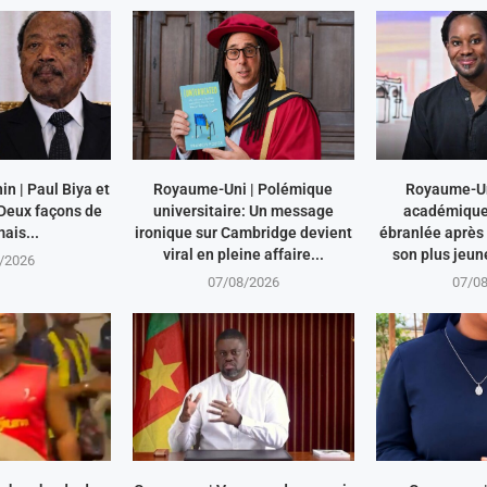
n | Paul Biya et
Royaume-Uni | Polémique
Royaume-Uni
 Deux façons de
universitaire: Un message
académique
ais...
ironique sur Cambridge devient
ébranlée après
viral en pleine affaire...
son plus jeun
/2026
07/08/2026
07/0