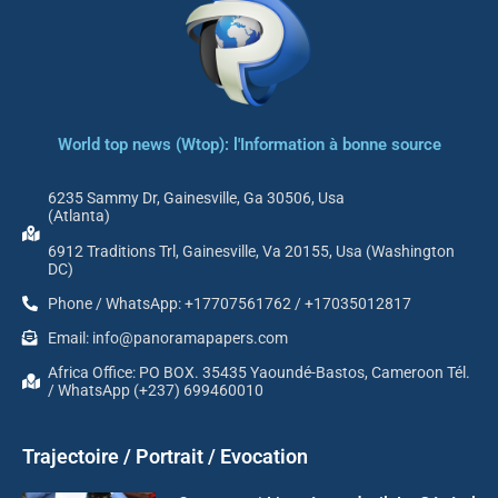
World top news (Wtop): l'Information à bonne source
6235 Sammy Dr, Gainesville, Ga 30506, Usa
(Atlanta)
6912 Traditions Trl, Gainesville, Va 20155, Usa (Washington
DC)
Phone / WhatsApp: +17707561762 / +17035012817
Email: info@panoramapapers.com
Africa Office: PO BOX. 35435 Yaoundé-Bastos, Cameroon Tél.
/ WhatsApp (+237) 699460010
Trajectoire / Portrait / Evocation