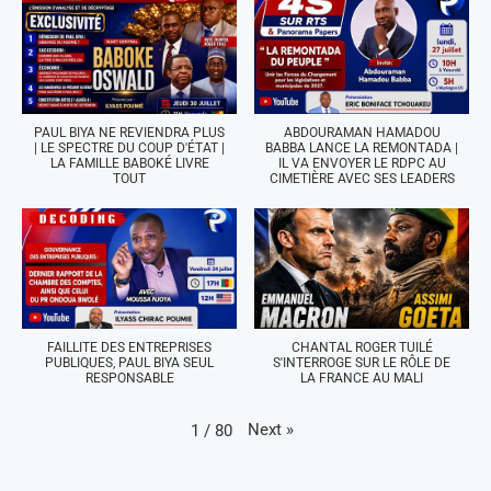
PAUL BIYA NE REVIENDRA PLUS
ABDOURAMAN HAMADOU
| LE SPECTRE DU COUP D'ÉTAT |
BABBA LANCE LA REMONTADA |
LA FAMILLE BABOKÉ LIVRE
IL VA ENVOYER LE RDPC AU
TOUT
CIMETIÈRE AVEC SES LEADERS
FAILLITE DES ENTREPRISES
CHANTAL ROGER TUILÉ
PUBLIQUES, PAUL BIYA SEUL
S'INTERROGE SUR LE RÔLE DE
RESPONSABLE
LA FRANCE AU MALI
Next
»
1
/
80