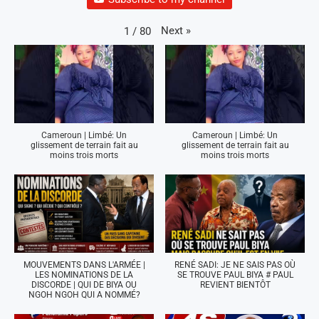
Next
»
1
/
80
Cameroun | Limbé: Un
Cameroun | Limbé: Un
glissement de terrain fait au
glissement de terrain fait au
moins trois morts
moins trois morts
MOUVEMENTS DANS L'ARMÉE |
RENÉ SADI: JE NE SAIS PAS OÙ
LES NOMINATIONS DE LA
SE TROUVE PAUL BIYA # PAUL
DISCORDE | QUI DE BIYA OU
REVIENT BIENTÔT
NGOH NGOH QUI A NOMMÉ?