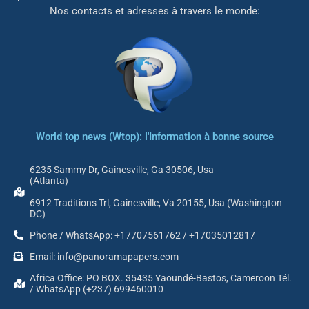
Nos contacts et adresses à travers le monde:
World top news (Wtop): l'Information à bonne source
6235 Sammy Dr, Gainesville, Ga 30506, Usa
(Atlanta)
6912 Traditions Trl, Gainesville, Va 20155, Usa (Washington
DC)
Phone / WhatsApp: +17707561762 / +17035012817
Email: info@panoramapapers.com
Africa Office: PO BOX. 35435 Yaoundé-Bastos, Cameroon Tél.
/ WhatsApp (+237) 699460010