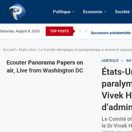
Politique
Economie
Société
Saturday, August 8, 2026
TOP POSTS
Succession présidentielle 
Cameroun | Oswald Baboké 
France | Gangsterisme dipl
URGENT > Cameroun | Expu
États-Unis | Une infirmière
Exclusif > Cameroun | Révi
Cameroun | Liberté d’expre
Cameroun | Crise post-élec
Accueil
»
États-Unis | Le Comité olympique et paralympique a annoncé aujourd’h
AMÉRIQUE
IN
Ecouter
Panorama Papers on
États-U
air
, Live from Washington DC
paralym
Vivek H
d’admin
Le Comité ol
le Dr Vivek H