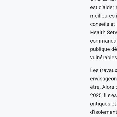
est d’aider 
meilleures 
conseils et
Health Serv
commandait 
publique dé
vulnérables 
Les travaux
envisageons
être. Alors 
2025, il s’e
critiques e
d’isolement