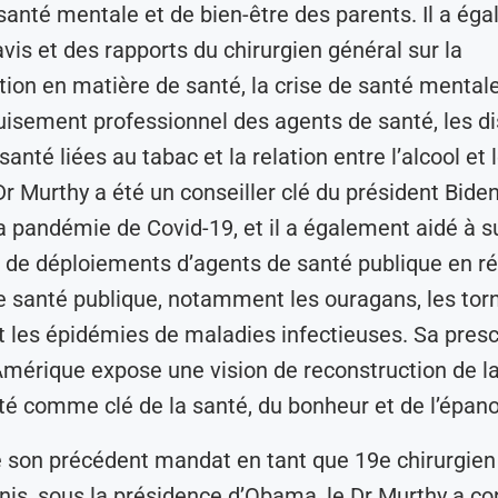
e santé mentale et de bien-être des parents. Il a ég
avis et des rapports du chirurgien général sur la
ion en matière de santé, la crise de santé mental
puisement professionnel des agents de santé, les di
anté liées au tabac et la relation entre l’alcool et 
Dr Murthy a été un conseiller clé du président Biden
a pandémie de Covid-19, et il a également aidé à s
s de déploiements d’agents de santé publique en r
 santé publique, notamment les ouragans, les torn
t les épidémies de maladies infectieuses. Sa presc
’Amérique expose une vision de reconstruction de l
 comme clé de la santé, du bonheur et de l’épan
 son précédent mandat en tant que 19e chirurgien
nis, sous la présidence d’Obama, le Dr Murthy a co