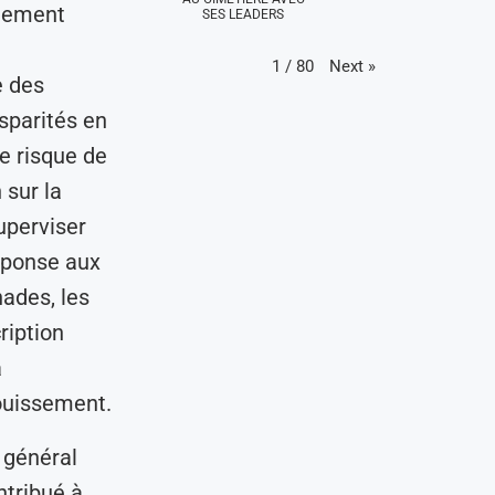
alement
SES LEADERS
Next
»
1
/
80
e des
sparités en
le risque de
 sur la
uperviser
éponse aux
ades, les
ription
a
ouissement.
 général
ntribué à