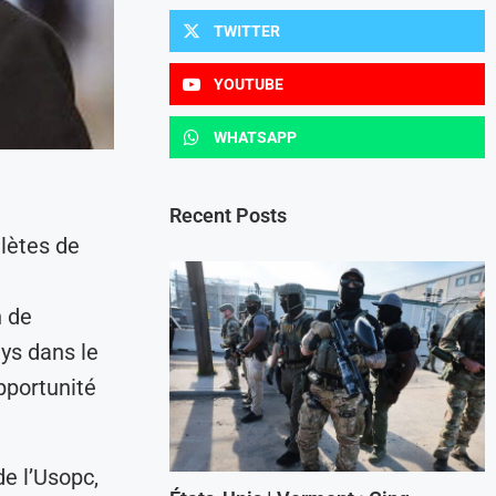
TWITTER
YOUTUBE
WHATSAPP
Recent Posts
hlètes de
n de
ys dans le
pportunité
e l’Usopc,