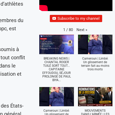
d’athlètes
Subscribe to my channel
membres du
opc, est
Next
»
1
/
80
soumis à
tout conflit
BREAKING NEWS |
Cameroun | Limbé:
CHANTAL ROGER
Un glissement de
 dans le
TUILÉ SORT TOUT...
terrain fait au moins
CAPITAINE
trois morts
isation et
EFFOUDOU, SÉJOUR
PROLONGÉ DE PAUL
BIYA...
 des États-
Cameroun | Limbé:
MOUVEMENTS
en général
Un glissement de
DANS L'ARMÉE | LES