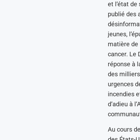
et l’état d
publié des 
désinformat
jeunes, l’é
matière de s
cancer. Le 
réponse à l
des millier
urgences de
incendies e
d’adieu à l
communauté
Au cours de
des États-U