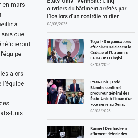
États-Unis | Vermont : Cinq
r en mars
ouvriers du bâtiment arrêtés par
t
l’Ice lors d’un contrôle routier
illir à
08/08/2026
 sais que
Togo | 43 organisations
néficieront
africaines saisissent la
Cedeao et l’Ua contre
l’équipe
Faure Gnassingbé
08/08/2026
les alors
États-Unis | Todd
 l’équipe
Blanche confirmé
procureur général des
États-Unis à l’issue d’un
 des
vote serré au Sénat
08/08/2026
tats-Unis
Russie | Des hackers
affirment détenir des