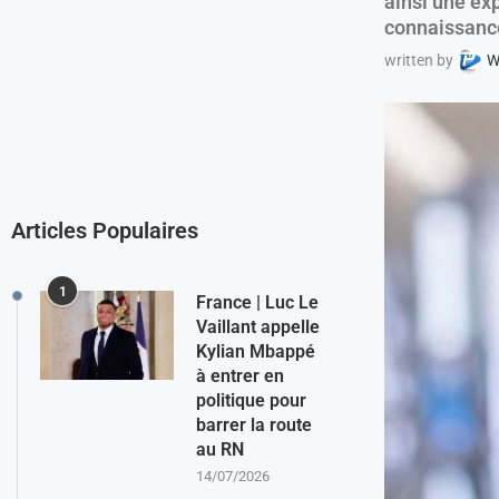
ainsi une exp
connaissance
written by
W
Articles Populaires
1
France | Luc Le
Vaillant appelle
Kylian Mbappé
à entrer en
politique pour
barrer la route
au RN
14/07/2026