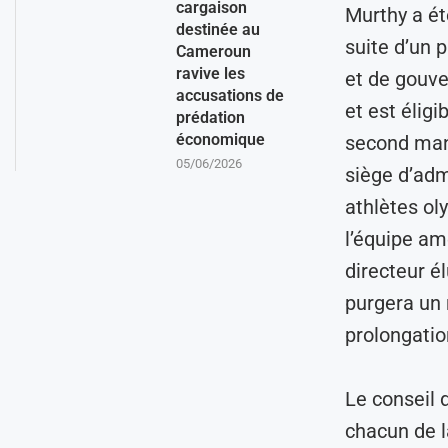
cargaison
Murthy a ét
destinée au
suite d’un 
Cameroun
ravive les
et de gouve
accusations de
et est élig
prédation
économique
second man
05/06/2026
siège d’adm
athlètes ol
l’équipe am
directeur él
purgera un 
prolongatio
Le conseil 
chacun de l