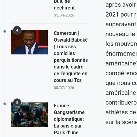
Bulu se
après avoi
déchirent
2021 pour r
05/04/2026
auparavant 
4
Cameroun |
nouveau le 
Oswald Baboké
les mouvem
| Tous ses
énormément
domiciles
perquisitionnés
américaine”
dans le cadre
compétences
de l’enquête en
cours au Tcs
que nous co
08/07/2026
américaine 
contribuero
5
France |
athlètes de
Gangsterisme
diplomatique:
sur la scèn
La saisie par
Paris d’une