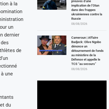
preuves d’une
ion à la
implication de l’Otan
dans des frappes
nomination
ukrainiennes contre la
inistration
Russie
08/08/2026
pour un
n dernier
Cameroun | Affaire
 des
Badjeck: Olive Ngobo
dénonce un
thlètes de
détournement de fonds
au ministère de la
d’un
Défense et appelle le
TCS “au secours”
lectionné
08/08/2026
 à une
entants
et du