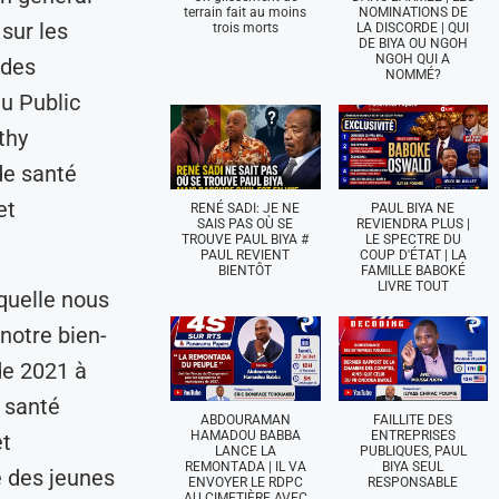
terrain fait au moins
NOMINATIONS DE
 sur les
trois morts
LA DISCORDE | QUI
DE BIYA OU NGOH
NGOH QUI A
 des
NOMMÉ?
du Public
thy
de santé
et
RENÉ SADI: JE NE
PAUL BIYA NE
SAIS PAS OÙ SE
REVIENDRA PLUS |
TROUVE PAUL BIYA #
LE SPECTRE DU
PAUL REVIENT
COUP D'ÉTAT | LA
BIENTÔT
FAMILLE BABOKÉ
LIVRE TOUT
aquelle nous
notre bien-
 de 2021 à
e santé
ABDOURAMAN
FAILLITE DES
HAMADOU BABBA
ENTREPRISES
et
LANCE LA
PUBLIQUES, PAUL
REMONTADA | IL VA
BIYA SEUL
e des jeunes
ENVOYER LE RDPC
RESPONSABLE
AU CIMETIÈRE AVEC