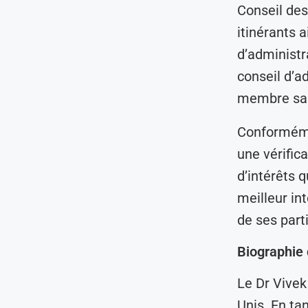
Conseil des
itinérants 
d’administ
conseil d’a
membre sans
Conforméme
une vérific
d’intérêts q
meilleur int
de ses part
Biographie 
Le Dr Vivek
Unis. En ta