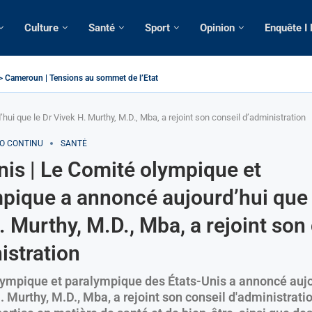
Culture
Santé
Sport
Opinion
Enquête I
> Cameroun | Tensions au sommet de l’Etat: Le...
| Tous ses domiciles perquisitionnés dans le...
omatique: La saisie par Paris d’une cargaison destinée...
lsé de France: Longue Longue attendu par...
 camerounaise tuée par la chute d’un arbre...
sion constitutionnelle: Un vice-président aux pouvoirs étendus...
ssion: Le commissaire Vicent de Paul Meva aurait...
torale: Incertitudes sur le cas Anicet Ekane.
ui que le Dr Vivek H. Murthy, M.D., Mba, a rejoint son conseil d’administration
FO CONTINU
SANTÉ
nis | Le Comité olympique et
pique a annoncé aujourd’hui que 
. Murthy, M.D., Mba, a rejoint son
istration
ympique et paralympique des États-Unis a annoncé aujo
. Murthy, M.D., Mba, a rejoint son conseil d'administrati