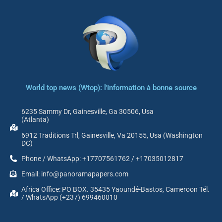
World top news (Wtop): l'Information à bonne source
6235 Sammy Dr, Gainesville, Ga 30506, Usa
(Atlanta)
6912 Traditions Trl, Gainesville, Va 20155, Usa (Washington
DC)
Phone / WhatsApp: +17707561762 / +17035012817
Email: info@panoramapapers.com
Africa Office: PO BOX. 35435 Yaoundé-Bastos, Cameroon Tél.
/ WhatsApp (+237) 699460010