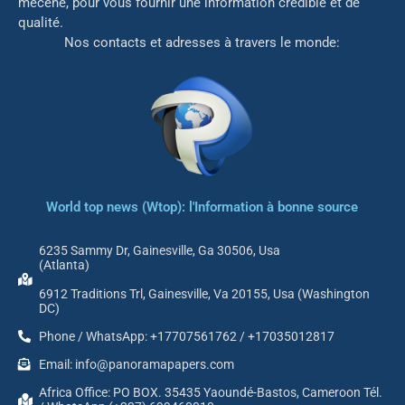
mé
cène, pour vous fournir une information crédible et de
qualité.
Nos contacts et adresses à travers le monde:
World top news (Wtop): l'Information à bonne source
6235 Sammy Dr, Gainesville, Ga 30506, Usa
(Atlanta)
6912 Traditions Trl, Gainesville, Va 20155, Usa (Washington
DC)
Phone / WhatsApp: +17707561762 / +17035012817
Email: info@panoramapapers.com
Africa Office: PO BOX. 35435 Yaoundé-Bastos, Cameroon Tél.