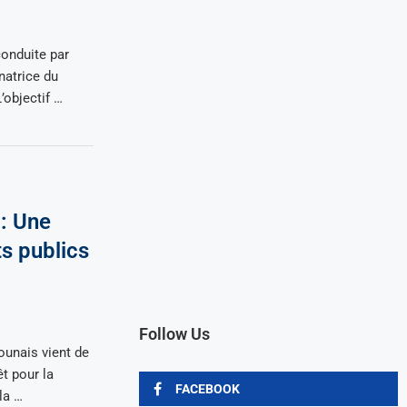
conduite par
atrice du
’objectif …
: Une
ts publics
Follow Us
unais vient de
êt pour la
FACEBOOK
la …