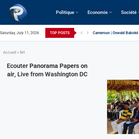
Politique
Economie
Société
Cameroun | Oswald Baboké | 
Saturday, July 11, 2026
TOP POSTS
France | Gangsterisme diplom
URGENT > Cameroun | Expuls
États-Unis | Une infirmière 
Exclusif > Cameroun | Révisi
Cameroun | Liberté d’expres
Cameroun | Crise post-électo
Cameroun | Succession dyna
Cameroun | Affaire Maduro: De
Accueil
»
Brt
Ecouter
Panorama Papers on
air
, Live from Washington DC