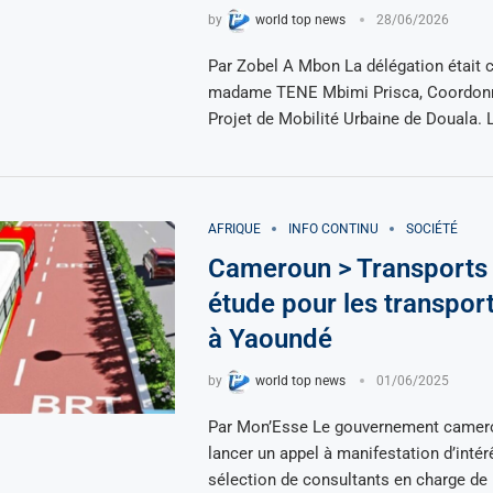
by
world top news
28/06/2026
Par Zobel A Mbon La délégation était 
madame TENE Mbimi Prisca, Coordonn
Projet de Mobilité Urbaine de Douala. L
AFRIQUE
INFO CONTINU
SOCIÉTÉ
Cameroun > Transports 
étude pour les transpor
à Yaoundé
by
world top news
01/06/2025
Par Mon’Esse Le gouvernement camero
lancer un appel à manifestation d’intér
sélection de consultants en charge de 