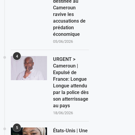
destinée au
Cameroun
ravive les
accusations de
prédation
économique
05/06/2026
4
URGENT >
Cameroun |
Expulsé de
France: Longue
Longue attendu
par la police dès
son atterrissage
au pays
18/06/2026
5
États-Unis | Une