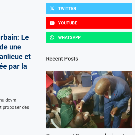
TWITTER
YOUTUBE
rbain: Le
WHATSAPP
de une
anlieue et
Recent Posts
ée par la
nu devra
et proposer des