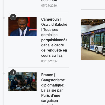
05/04/2026
2
Cameroun |
Oswald Baboké
| Tous ses
domiciles
perquisitionnés
dans le cadre
de l’enquête en
cours au Tcs
08/07/2026
3
France |
Gangsterisme
diplomatique:
La saisie par
Paris d’une
cargaison