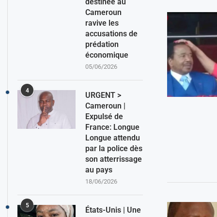
destinée au
Cameroun
ravive les
accusations de
prédation
économique
05/06/2026
4
URGENT >
Cameroun |
Expulsé de
France: Longue
Longue attendu
par la police dès
son atterrissage
au pays
18/06/2026
5
États-Unis | Une