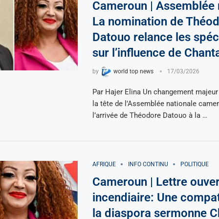
Cameroun | Assemblée n
La nomination de Théo
Datouo relance les spéc
sur l’influence de Chant
by
world top news
17/03/2026
Par Hajer Elina Un changement majeur 
la tête de l’Assemblée nationale came
l’arrivée de Théodore Datouo à la …
AFRIQUE
INFO CONTINU
POLITIQUE
Cameroun | Lettre ouve
incendiaire: Une compat
la diaspora sermonne C