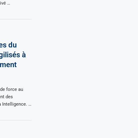
ivé …
es du
gilisés à
ement
de force au
ent des
 Intelligence. …