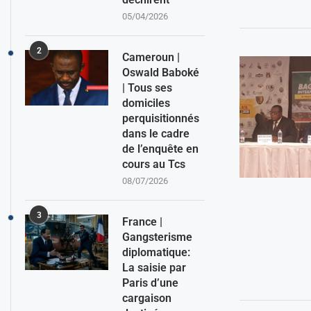
05/04/2026
2
Cameroun |
Oswald Baboké
| Tous ses
domiciles
perquisitionnés
dans le cadre
de l’enquête en
cours au Tcs
08/07/2026
3
France |
Gangsterisme
diplomatique:
La saisie par
Paris d’une
cargaison