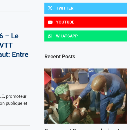
TWITTER
YOUTUBE
6 – Le
WHATSAPP
 VTT
aut: Entre
Recent Posts
LE, promoteur
ion publique et