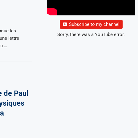
Subscribe to my channel
coue les
Sorry, there was a YouTube error.
une lettre
du …
e de Paul
hysiques
ya