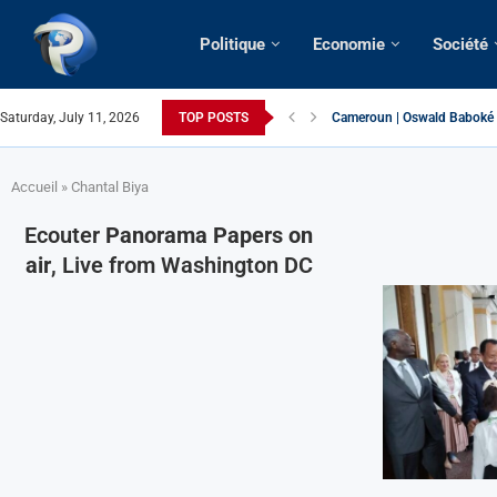
Politique
Economie
Société
Saturday, July 11, 2026
TOP POSTS
France | Gangsterisme diplom
URGENT > Cameroun | Expuls
États-Unis | Une infirmière 
Exclusif > Cameroun | Révisi
Cameroun | Liberté d’expres
Cameroun | Crise post-électo
Cameroun | Succession dyna
Cameroun | Affaire Maduro: De
Accueil
»
Chantal Biya
Ecouter
Panorama Papers on
air
, Live from Washington DC