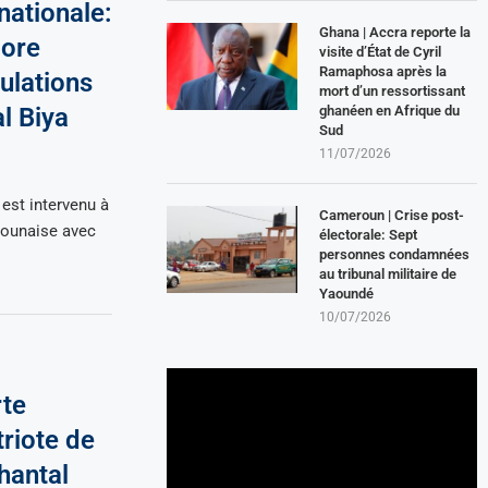
ationale:
Ghana | Accra reporte la
dore
visite d’État de Cyril
Ramaphosa après la
ulations
mort d’un ressortissant
ghanéen en Afrique du
al Biya
Sud
11/07/2026
est intervenu à
Cameroun | Crise post-
rounaise avec
électorale: Sept
personnes condamnées
au tribunal militaire de
Yaoundé
10/07/2026
rte
riote de
hantal