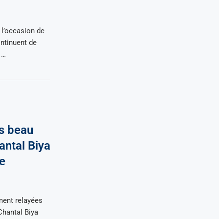
 l’occasion de
ontinuent de
 …
us beau
antal Biya
pe
ment relayées
Chantal Biya