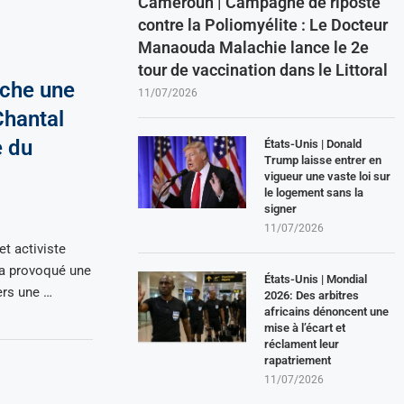
Cameroun | Campagne de riposte
contre la Poliomyélite : Le Docteur
Manaouda Malachie lance le 2e
tour de vaccination dans le Littoral
nche une
11/07/2026
Chantal
e du
États-Unis | Donald
Trump laisse entrer en
vigueur une vaste loi sur
le logement sans la
signer
11/07/2026
t activiste
a provoqué une
États-Unis | Mondial
ers une …
2026: Des arbitres
africains dénoncent une
mise à l’écart et
réclament leur
rapatriement
11/07/2026