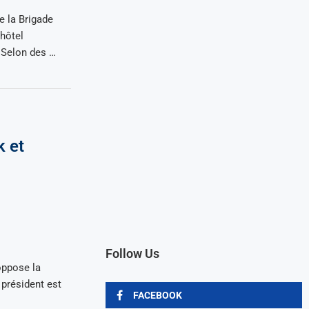
e la Brigade
’hôtel
 Selon des …
k et
Follow Us
oppose la
président est
FACEBOOK