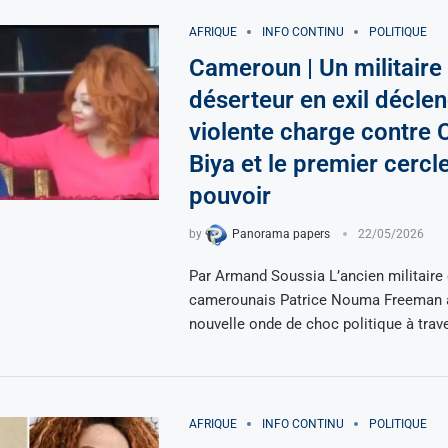
AFRIQUE
INFO CONTINU
POLITIQUE
Cameroun | Un militaire
déserteur en exil décle
violente charge contre 
Biya et le premier cercl
pouvoir
by
Panorama papers
22/05/2026
Par Armand Soussia L’ancien militaire e
camerounais Patrice Nouma Freeman 
nouvelle onde de choc politique à trav
AFRIQUE
INFO CONTINU
POLITIQUE