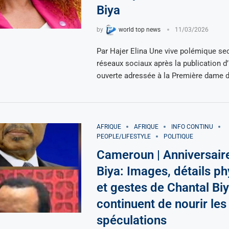
Biya
by
world top news
11/03/2026
Par Hajer Elina Une vive polémique se
réseaux sociaux après la publication d’
ouverte adressée à la Première dame 
AFRIQUE
AFRIQUE
INFO CONTINU
PEOPLE/LIFESTYLE
POLITIQUE
Cameroun | Anniversair
Biya: Images, détails p
et gestes de Chantal Bi
continuent de nourir les
spéculations