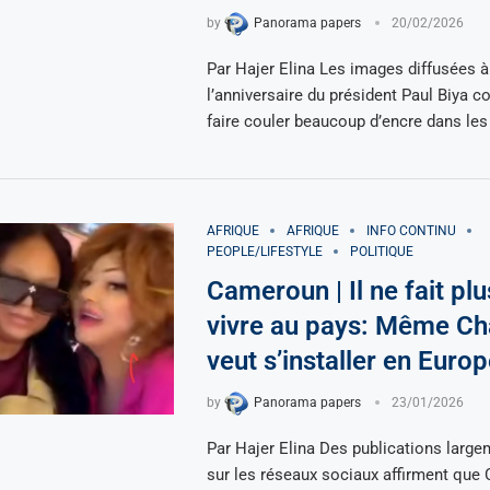
by
Panorama papers
20/02/2026
Par Hajer Elina Les images diffusées à
l’anniversaire du président Paul Biya c
faire couler beaucoup d’encre dans les
AFRIQUE
AFRIQUE
INFO CONTINU
PEOPLE/LIFESTYLE
POLITIQUE
Cameroun | Il ne fait pl
vivre au pays: Même Ch
veut s’installer en Euro
by
Panorama papers
23/01/2026
Par Hajer Elina Des publications large
sur les réseaux sociaux affirment que 