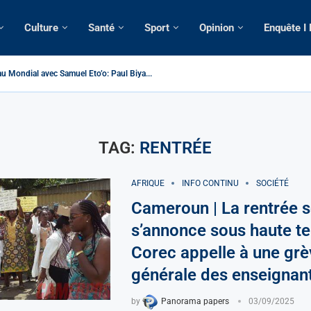
Culture
Santé
Sport
Opinion
Enquête I
 > Cameroun | Tensions au sommet de l’Etat: Le...
| Tous ses domiciles perquisitionnés dans le...
omatique: La saisie par Paris d’une cargaison destinée...
lsé de France: Longue Longue attendu par...
e camerounaise tuée par la chute d’un arbre...
sion constitutionnelle: Un vice-président aux pouvoirs étendus...
ession: Le commissaire Vicent de Paul Meva aurait...
torale: Incertitudes sur le cas Anicet Ekane.
TAG:
RENTRÉE
AFRIQUE
INFO CONTINU
SOCIÉTÉ
Cameroun | La rentrée s
s’annonce sous haute te
Corec appelle à une grè
générale des enseignan
by
Panorama papers
03/09/2025