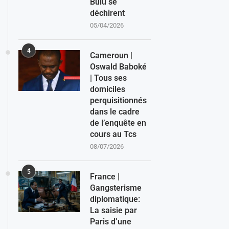
Bulu se
déchirent
05/04/2026
4
Cameroun |
Oswald Baboké
| Tous ses
domiciles
perquisitionnés
dans le cadre
de l’enquête en
cours au Tcs
08/07/2026
5
France |
Gangsterisme
diplomatique:
La saisie par
Paris d’une