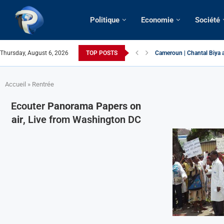
Politique
Economie
Société
Thursday, August 6, 2026
TOP POSTS
Succession présidentielle
Cameroun | Oswald Baboké 
France | Gangsterisme dipl
URGENT > Cameroun | Expu
États-Unis | Une infirmièr
Exclusif > Cameroun | Révi
Cameroun | Liberté d’expr
Cameroun | Crise post-élec
Accueil
»
Rentrée
Ecouter
Panorama Papers on
air
, Live from Washington DC