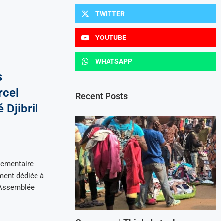
TWITTER
YOUTUBE
WHATSAPP
s
rcel
Recent Posts
 Djibril
lementaire
ement dédiée à
l’Assemblée