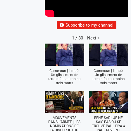
Subscribe to my channel
Next
»
1
/
80
Cameroun | Limbé:
Cameroun | Limbé:
Un glissement de
Un glissement de
terrain fait au moins
terrain fait au moins
trois morts
trois morts
MOUVEMENTS
RENÉ SADI: JE NE
DANS L'ARMÉE | LES
SAIS PAS OÙ SE
NOMINATIONS DE
TROUVE PAUL BIYA #
LA DISCORDE | QUI
PAUL REVIENT