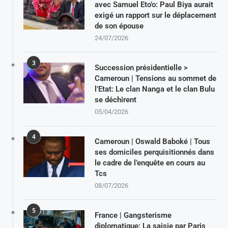
avec Samuel Eto’o: Paul Biya aurait
exigé un rapport sur le déplacement
de son épouse
24/07/2026
3
Succession présidentielle >
Cameroun | Tensions au sommet de
l’Etat: Le clan Nanga et le clan Bulu
se déchirent
05/04/2026
4
Cameroun | Oswald Baboké | Tous
ses domiciles perquisitionnés dans
le cadre de l’enquête en cours au
Tcs
08/07/2026
5
France | Gangsterisme
diplomatique: La saisie par Paris