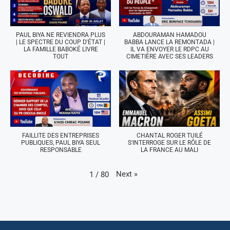
PAUL BIYA NE REVIENDRA PLUS
ABDOURAMAN HAMADOU
| LE SPECTRE DU COUP D'ÉTAT |
BABBA LANCE LA REMONTADA |
LA FAMILLE BABOKÉ LIVRE
IL VA ENVOYER LE RDPC AU
TOUT
CIMETIÈRE AVEC SES LEADERS
FAILLITE DES ENTREPRISES
CHANTAL ROGER TUILÉ
PUBLIQUES, PAUL BIYA SEUL
S'INTERROGE SUR LE RÔLE DE
RESPONSABLE
LA FRANCE AU MALI
Next
»
1
/
80