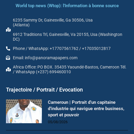
World top news (Wtop): l'Information à bonne source
6235 Sammy Dr, Gainesville, Ga 30506, Usa
(Atlanta)
6912 Traditions Trl, Gainesville, Va 20155, Usa (Washington
DC)
Phone / WhatsApp: +17707561762 / +17035012817
Email: info@panoramapapers.com
Africa Office: PO BOX. 35435 Yaoundé-Bastos, Cameroon Tél.
/ WhatsApp (+237) 699460010
Trajectoire / Portrait / Evocation
Cameroun | Portrait d’un capitaine
d’industrie qui navigue entre business,
sport et pouvoir
05/08/2026