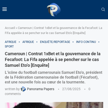
Accueil
»
Cameroun | Contrat 1xBet et la gouvernance de la Fecafoot: La
Fifa appelée à se pencher sur le cas Samuel Eto’o [Enquête]
AFRIQUE
AFRIQUE
ENQUÊTE/REPORTAGE
INFO CONTINU
SPORT
Cameroun | Contrat 1xBet et la gouvernance de la
Fecafoot: La Fifa appelée à se pencher sur le cas
Samuel Eto’o [Enquête]
L’icône du football camerounais Samuel Eto’o, président
de la Fédération camerounaise de football (Fécafoot),
est une nouvelle fois au cœur de la tourmente.
written by
Panorama Papers
27/08/2025
0
comments