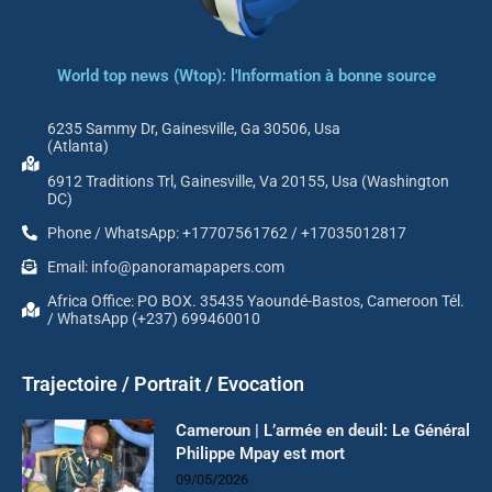
World top news (Wtop): l'Information à bonne source
6235 Sammy Dr, Gainesville, Ga 30506, Usa
(Atlanta)
6912 Traditions Trl, Gainesville, Va 20155, Usa (Washington
DC)
Phone / WhatsApp: +17707561762 / +17035012817
Email: info@panoramapapers.com
Africa Office: PO BOX. 35435 Yaoundé-Bastos, Cameroon Tél.
/ WhatsApp (+237) 699460010
Trajectoire / Portrait / Evocation
Cameroun | L’armée en deuil: Le Général
Philippe Mpay est mort
09/05/2026