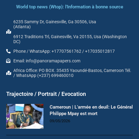
World top news (Wtop): l'Information à bonne source
6235 Sammy Dr, Gainesville, Ga 30506, Usa
(Atlanta)
6912 Traditions Trl, Gainesville, Va 20155, Usa (Washington
DC)
Phone / WhatsApp: +17707561762 / +17035012817
Email: info@panoramapapers.com
Africa Office: PO BOX. 35435 Yaoundé-Bastos, Cameroon Tél.
/ WhatsApp (+237) 699460010
Trajectoire / Portrait / Evocation
Cameroun | L’armée en deuil: Le Général
Philippe Mpay est mort
09/05/2026