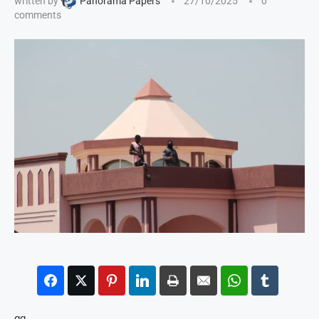
written by
Panorama Papers
27/10/2025
0
comments
gg