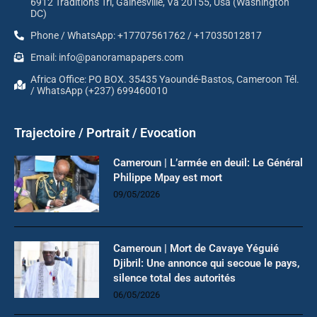
6912 Traditions Trl, Gainesville, Va 20155, Usa (Washington
DC)
Phone / WhatsApp: +17707561762 / +17035012817
Email: info@panoramapapers.com
Africa Office: PO BOX. 35435 Yaoundé-Bastos, Cameroon Tél.
/ WhatsApp (+237) 699460010
Trajectoire / Portrait / Evocation
Cameroun | L’armée en deuil: Le Général
Philippe Mpay est mort
09/05/2026
Cameroun | Mort de Cavaye Yéguié
Djibril: Une annonce qui secoue le pays,
silence total des autorités
06/05/2026