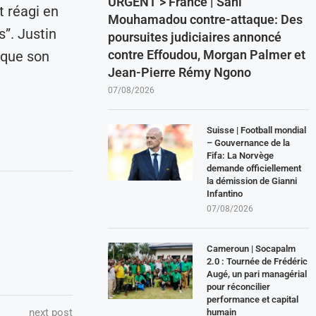
URGENT > France | Sani
t réagi en
Mouhamadou contre-attaque: Des
”. Justin
poursuites judiciaires annoncé
contre Effoudou, Morgan Palmer et
 que son
Jean-Pierre Rémy Ngono
07/08/2026
Suisse | Football mondial
– Gouvernance de la
Fifa: La Norvège
demande officiellement
la démission de Gianni
Infantino
07/08/2026
Cameroun | Socapalm
2.0 : Tournée de Frédéric
Augé, un pari managérial
pour réconcilier
performance et capital
next post
humain