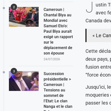
J
ustin 
2
Cameroun |
avec f
Chantal Biya au
Canada devi
Mondial avec
Samuel Eto’o:
Paul Biya aurait
« Le Can
exigé un rapport
sur le
déplacement de
Cette décla
son épouse
deux pays, 
24/07/2026
fusion entr
3
Succession
“force écon
présidentielle >
Cameroun |
Jusqu’ici, 
Tensions au
moqueries e
sommet de
l’Etat: Le clan
passer les 
Nanga et le clan