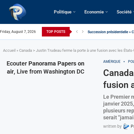
Politique
Economie
Société
Friday, August 7, 2026
TOP POSTS
Succession présidentielle > C
Cameroun | Oswald Baboké | T
France | Gangsterisme diploma
URGENT > Cameroun | Expulsé
États-Unis | Une infirmière ca
Exclusif > Cameroun | Révisio
Cameroun | Liberté d’express
Cameroun | Crise post-élector
Accueil
»
Canada > Justin Trudeau ferme la porte à une fusion avec les États
AMÉRIQUE
POL
Ecouter
Panorama Papers on
Canada 
air
, Live from Washington DC
fusion 
Le Premier m
janvier 2025
plusieurs rep
serait "jamai
written by
P