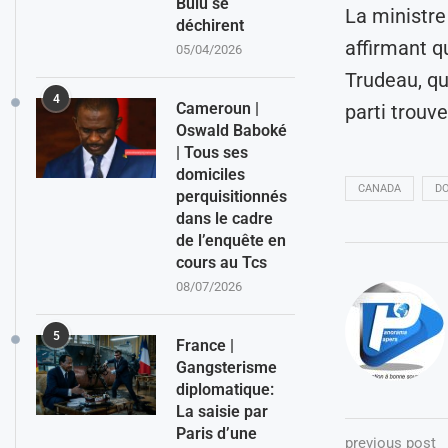
Bulu se
La ministre
déchirent
affirmant q
05/04/2026
Trudeau, qu
4
Cameroun |
parti trouv
Oswald Baboké
| Tous ses
domiciles
CANADA
D
perquisitionnés
dans le cadre
de l’enquête en
cours au Tcs
08/07/2026
5
France |
Gangsterisme
diplomatique:
La saisie par
Paris d’une
previous post