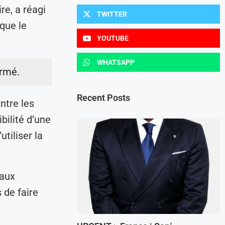
re, a réagi
TWITTER
que le
YOUTUBE
WHATSAPP
irmé.
Recent Posts
ntre les
bilité d’une
tiliser la
 aux
 de faire