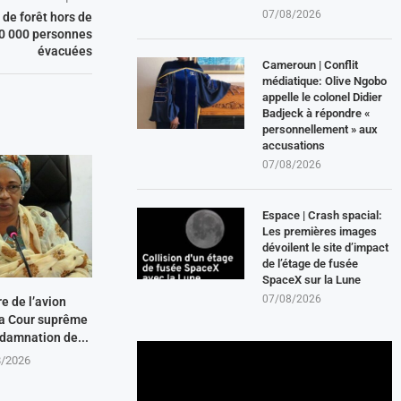
07/08/2026
 de forêt hors de
 30 000 personnes
évacuées
Cameroun | Conflit
médiatique: Olive Ngobo
appelle le colonel Didier
Badjeck à répondre «
personnellement » aux
accusations
07/08/2026
Espace | Crash spacial:
Les premières images
dévoilent le site d’impact
de l’étage de fusée
SpaceX sur la Lune
07/08/2026
re de l’avion
 La Cour suprême
ndamnation de...
8/2026