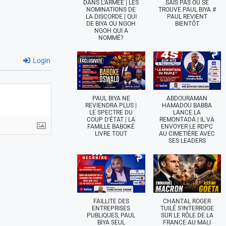
DANS L'ARMÉE | LES
SAIS PAS OÙ SE
NOMINATIONS DE
TROUVE PAUL BIYA #
LA DISCORDE | QUI
PAUL REVIENT
DE BIYA OU NGOH
BIENTÔT
NGOH QUI A
NOMMÉ?
Login
PAUL BIYA NE
ABDOURAMAN
REVIENDRA PLUS |
HAMADOU BABBA
LE SPECTRE DU
LANCE LA
COUP D'ÉTAT | LA
REMONTADA | IL VA
FAMILLE BABOKÉ
ENVOYER LE RDPC
LIVRE TOUT
AU CIMETIÈRE AVEC
SES LEADERS
FAILLITE DES
CHANTAL ROGER
ENTREPRISES
TUILÉ S'INTERROGE
PUBLIQUES, PAUL
SUR LE RÔLE DE LA
BIYA SEUL
FRANCE AU MALI