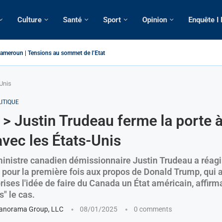
Culture
Santé
Sport
Opinion
Enquête I
ameroun | Tensions au sommet de l’Etat: Le...
ous ses domiciles perquisitionnés dans le...
tique: La saisie par Paris d’une cargaison destinée...
 de France: Longue Longue attendu par...
merounaise tuée par la chute d’un arbre...
n constitutionnelle: Un vice-président aux pouvoirs étendus...
ion: Le commissaire Vicent de Paul Meva aurait...
ale: Incertitudes sur le cas Anicet Ekane.
-Unis
ITIQUE
> Justin Trudeau ferme la porte 
avec les États-Unis
inistre canadien démissionnaire Justin Trudeau a réagi
, pour la première fois aux propos de Donald Trump, qui 
rises l'idée de faire du Canada un État américain, affirm
s" le cas.
anorama Group, LLC
08/01/2025
0 comments