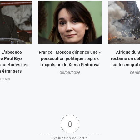
 L’absence
France | Moscou dénonce une «
Afrique du S
e Paul Biya
persécution politique » après
réclame un dé
nquiétudes des
l’expulsion de Xenia Fedorova
sur les migrat
s étrangers
06/08/2026
06/0
/2026
0
Évaluation de l'articl