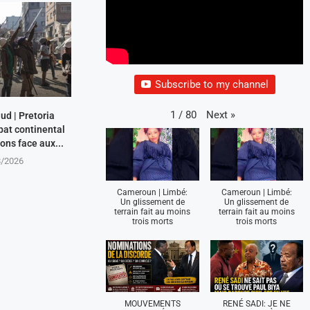
Subscribe to my channel
Next
»
1
/
80
ud | Pretoria
bat continental
ions face aux...
8/2026
Cameroun | Limbé:
Cameroun | Limbé:
Un glissement de
Un glissement de
terrain fait au moins
terrain fait au moins
trois morts
trois morts
MOUVEMENTS
RENÉ SADI: JE NE