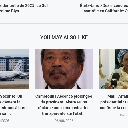
identielle de 2025: Le Sdf
États-Unis > Des incendies
régime Biya
contrôle en Californie:
YOU MAY ALSO LIKE
Sécurité: Un
Cameroun | Absence prolongée
Mali | Affai
e dément la
du président: Akere Muna
présidentiel :
nitions à bord
réclame une communication
confirme la co
vion...
transparente sur l’état...
06/0
/2026
06/08/2026