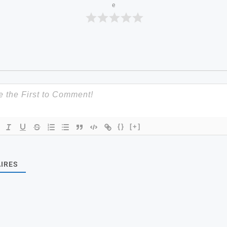
e
{}
[+]
IRES