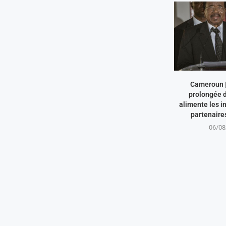
Cameroun |
prolongée d
alimente les i
partenaire
06/08