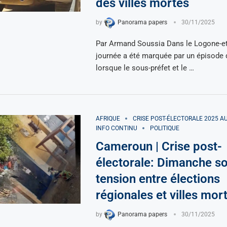
des villes mortes
by
Panorama papers
30/11/2025
Par Armand Soussia Dans le Logone-et-B
journée a été marquée par un épisode 
lorsque le sous-préfet et le …
AFRIQUE
CRISE POST-ÉLECTORALE 2025 
INFO CONTINU
POLITIQUE
Cameroun | Crise post-
électorale: Dimanche s
tension entre élections
régionales et villes mor
by
Panorama papers
30/11/2025