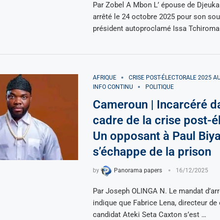
Par Zobel A Mbon L’ épouse de Djeuk
arrêté le 24 octobre 2025 pour son sou
président autoproclamé Issa Tchiroma
AFRIQUE
CRISE POST-ÉLECTORALE 2025 
INFO CONTINU
POLITIQUE
Cameroun | Incarcéré d
cadre de la crise post-é
Un opposant à Paul Biy
s’échappe de la prison
by
Panorama papers
16/12/2025
Par Joseph OLINGA N. Le mandat d’arrê
indique que Fabrice Lena, directeur d
candidat Ateki Seta Caxton s’est …