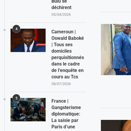
Bulu se
déchirent
05/04/2026
4
Cameroun |
Oswald Baboké
| Tous ses
domiciles
perquisitionnés
dans le cadre
de l’enquête en
cours au Tcs
08/07/2026
5
France |
Gangsterisme
diplomatique:
La saisie par
Paris d’une