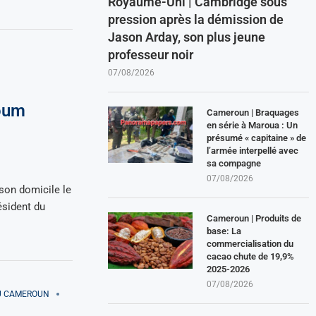
Royaume-Uni | Cambridge sous
pression après la démission de
Jason Arday, son plus jeune
professeur noir
07/08/2026
voum
Cameroun | Braquages
en série à Maroua : Un
présumé « capitaine » de
l’armée interpellé avec
sa compagne
07/08/2026
son domicile le
ésident du
Cameroun | Produits de
base: La
commercialisation du
cacao chute de 19,9%
2025-2026
07/08/2026
AU CAMEROUN