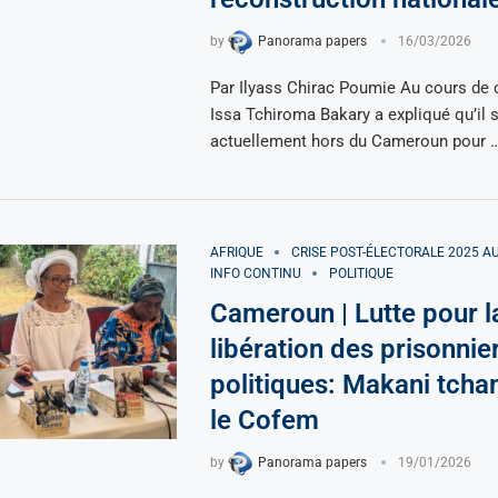
by
Panorama papers
16/03/2026
Par Ilyass Chirac Poumie Au cours de c
Issa Tchiroma Bakary a expliqué qu’il 
actuellement hors du Cameroun pour 
AFRIQUE
CRISE POST-ÉLECTORALE 2025 
INFO CONTINU
POLITIQUE
Cameroun | Lutte pour l
libération des prisonnie
politiques: Makani tcha
le Cofem
by
Panorama papers
19/01/2026