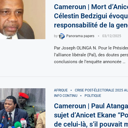
Cameroun | Mort d’Anic
Célestin Bedzigui évoqu
responsabilité de la ge
by
Panorama papers
03/12/2025
Par Joseph OLINGA N. Pour le Présiden
l’alliance libérale (Pal), des doutes per
conclusions de l’enquête annoncée …
AFRIQUE
CRISE POST-ÉLECTORALE 2025 
INFO CONTINU
POLITIQUE
Cameroun | Paul Atanga 
sujet d’Anicet Ekane “Po
de celui-là, s’il pouvai