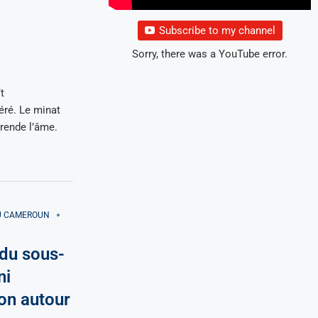
Subscribe to my channel
Sorry, there was a YouTube error.
t
éré. Le minat
rende l’âme.
AU CAMEROUN
 du sous-
ni
ion autour