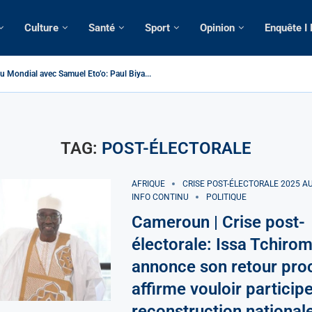
Culture
Santé
Sport
Opinion
Enquête I
> Cameroun | Tensions au sommet de l’Etat: Le...
| Tous ses domiciles perquisitionnés dans le...
omatique: La saisie par Paris d’une cargaison destinée...
lsé de France: Longue Longue attendu par...
 camerounaise tuée par la chute d’un arbre...
sion constitutionnelle: Un vice-président aux pouvoirs étendus...
ssion: Le commissaire Vicent de Paul Meva aurait...
torale: Incertitudes sur le cas Anicet Ekane.
TAG:
POST-ÉLECTORALE
AFRIQUE
CRISE POST-ÉLECTORALE 2025 
INFO CONTINU
POLITIQUE
Cameroun | Crise post-
électorale: Issa Tchiro
annonce son retour proc
affirme vouloir participe
reconstruction national