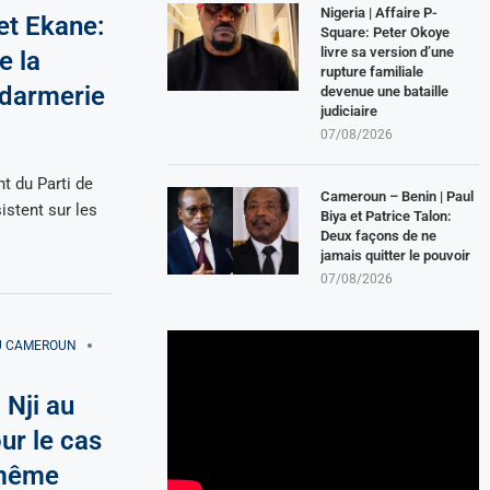
Nigeria | Affaire P-
et Ekane:
Square: Peter Okoye
livre sa version d’une
e la
rupture familiale
ndarmerie
devenue une bataille
judiciaire
07/08/2026
t du Parti de
Cameroun – Benin | Paul
sistent sur les
Biya et Patrice Talon:
Deux façons de ne
jamais quitter le pouvoir
07/08/2026
AU CAMEROUN
Nji au
ur le cas
t même