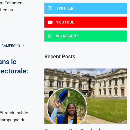
am Tchameni,
TWITTER
tien au
 …
YOUTUBE
WHATSAPP
AU CAMEROUN
Recent Posts
ans le
lectorale:
a
t rendu public
e campagne du