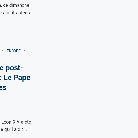
n, ce dimanche
és contrastées.
EUROPE
e post-
: Le Pape
es
 Léon XIV a été
 qu’il a dit …