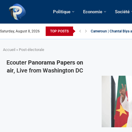
Politique
Economie
Société
Saturday, August 8, 2026
TOP POSTS
Succession présidentielle 
Cameroun | Oswald Baboké 
France | Gangsterisme dipl
URGENT > Cameroun | Expu
États-Unis | Une infirmière
Exclusif > Cameroun | Révi
Cameroun | Liberté d’expre
Cameroun | Crise post-élec
Accueil
»
Post-électorale
Ecouter
Panorama Papers on
air
, Live from Washington DC