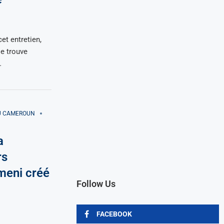
et entretien,
se trouve
…
AU CAMEROUN
a
rs
meni créé
Follow Us
FACEBOOK