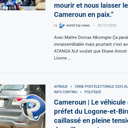
mourir et nous laisser le
Cameroun en paix.”
by
world top news
02/12/2025
Avec Maître Dorcas Nkomgne Ça paraî
invraisemblable mais pourtant c’est av
ATANGA NJI voulait que Ekane Anicet 
Lisons …
AFRIQUE
CRISE POST-ÉLECTORALE 2025 
INFO CONTINU
POLITIQUE
Cameroun | Le véhicule
préfet du Logone-et-Bir
caillassé en pleine tens