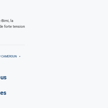
irni, la
de forte tension
AU CAMEROUN
ous
tes