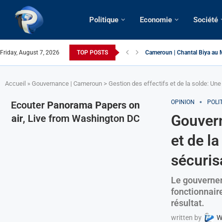
Politique
Economie
Société
Friday, August 7, 2026
TOP POSTS
Succession présidentielle > C
Cameroun | Oswald Baboké | T
France | Gangsterisme diploma
URGENT > Cameroun | Expulsé
États-Unis | Une infirmière ca
Exclusif > Cameroun | Révisio
Cameroun | Liberté d’express
Cameroun | Crise post-élector
Accueil
»
Gouvernance | Cameroun > Gestion des effectifs et de la solde: Une 
OPINION
POLI
Ecouter
Panorama Papers on
Gouvern
air
, Live from Washington DC
et de l
sécurisa
Le gouvernem
fonctionnaire
résultat.
written by
W