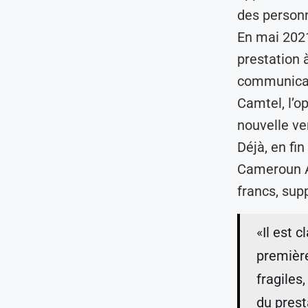
des personn
En mai 2021
prestation 
communicat
Camtel, l’o
nouvelle ver
Déjà, en fi
Cameroun Au
francs, sup
«Il est 
première
fragiles
du prest