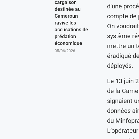
cargaison
d’une procé
destinée au
compte de j
Cameroun
ravive les
On voudrait
accusations de
système rév
prédation
économique
mettre un t
05/06/2026
éradiqué de
déployés.
Le 13 juin 
de la Came
signaient u
données ain
du Minfopra
L’opérateur