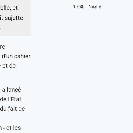
Next
»
1
/
80
lle, et
it sujette
»
tre
 d’un cahier
e et de
 a lancé
e l’Etat,
du fait de
m» et les