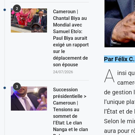
2
Cameroun |
Chantal Biya au
Mondial avec
Samuel Eto’o:
Paul Biya aurait
exigé un rapport
sur le
déplacement de
Par Félix C
son épouse
A
insi q
24/07/2026
camero
3
Succession
de gestion 
présidentielle >
l’unique pl
Cameroun |
Tensions au
l’État et de
sommet de
Selon le mi
l’Etat: Le clan
Nanga et le clan
aura pour r