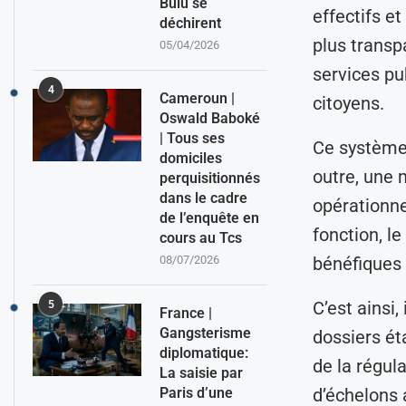
Bulu se
effectifs et
déchirent
plus transp
05/04/2026
services pu
4
Cameroun |
citoyens.
Oswald Baboké
| Tous ses
Ce système 
domiciles
outre, une 
perquisitionnés
dans le cadre
opérationnel
de l’enquête en
fonction, l
cours au Tcs
08/07/2026
bénéfiques 
C’est ainsi,
5
France |
Gangsterisme
dossiers ét
diplomatique:
de la régul
La saisie par
Paris d’une
d’échelons 