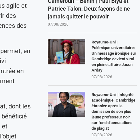
Cameroun – Benin | Paul Biya et
s agile et
Patrice Talon: Deux façons de ne
ir des
jamais quitter le pouvoir
gences des
07/08/2026
Royaume-Uni |
Polémique universitaire:
 permet, en
Un message ironique sur
Cambridge devient viral
ivi
en pleine affaire Jason
entrée en
Arday
07/08/2026
tement
Royaume-Uni | Intégrité
académique: Cambridge
at, dont les
ébranlée après la
démission de son plus
 bénéficié
jeune professeur noir
sur fond d’accusations
 et
de plagiat
l’objet
07/08/2026