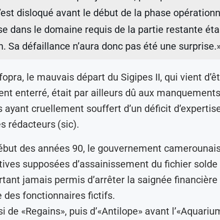
’est disloqué avant le début de la phase opérationne
ise dans le domaine requis de la partie restante éta
n. Sa défaillance n’aura donc pas été une surprise.
opra, le mauvais départ du Sigipes II, qui vient d’ê
ent enterré, était par ailleurs dû aux manquements
 ayant cruellement souffert d’un déficit d’expertis
s rédacteurs (sic).
début des années 90, le gouvernement camerounais
atives supposées d’assainissement du fichier solde d
rtant jamais permis d’arrêter la saignée financière 
 des fonctionnaires fictifs.
nsi de «Regains», puis d’«Antilope» avant l’«Aquariu