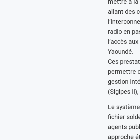
mettre à la
allant des 
l’interconne
radio en pa
l’accès aux
Yaoundé.
Ces prestat
permettre d
gestion int
(Sigipes II
Le système 
fichier sol
agents publ
approche ét