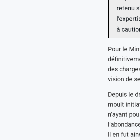
retenu s
l’expert
à cautio
Pour le Minf
définitivem
des charges
vision de se
Depuis le 
moult initi
n’ayant pou
l’abondance
Il en fut ai