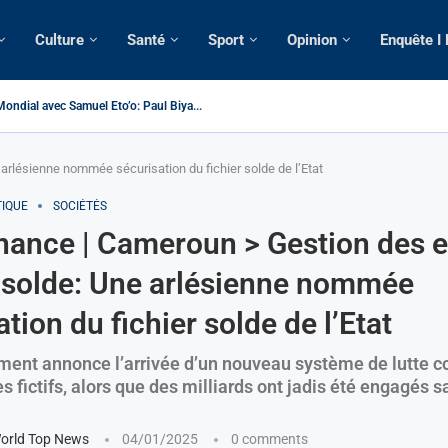
Culture
Santé
Sport
Opinion
Enquête I
ameroun | Tensions au sommet de l’Etat: Le...
ous ses domiciles perquisitionnés dans le...
tique: La saisie par Paris d’une cargaison destinée...
 de France: Longue Longue attendu par...
merounaise tuée par la chute d’un arbre...
n constitutionnelle: Un vice-président aux pouvoirs étendus...
ion: Le commissaire Vicent de Paul Meva aurait...
ale: Incertitudes sur le cas Anicet Ekane.
arlésienne nommée sécurisation du fichier solde de l’Etat
TIQUE
SOCIÉTÉS
ance | Cameroun > Gestion des ef
a solde: Une arlésienne nommée
tion du fichier solde de l’Etat
ent annonce l’arrivée d’un nouveau système de lutte co
s fictifs, alors que des milliards ont jadis été engagés 
orld Top News
04/01/2025
0 comments