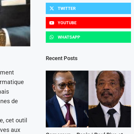
TWITTER
YOUTUBE
WHATSAPP
Recent Posts
nement
ormatique
mais
ines de
, cet outil
ives aux