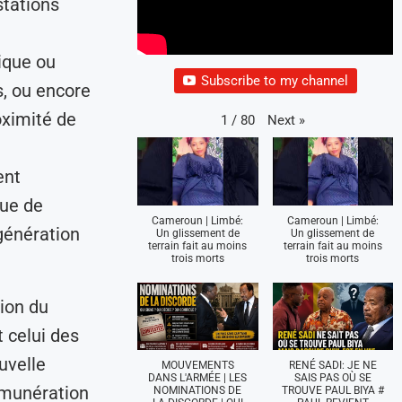
stations
tique ou
Subscribe to my channel
s, ou encore
oximité de
Next
»
1
/
80
ent
que de
Cameroun | Limbé:
Cameroun | Limbé:
génération
Un glissement de
Un glissement de
terrain fait au moins
terrain fait au moins
trois morts
trois morts
sion du
t celui des
uvelle
MOUVEMENTS
RENÉ SADI: JE NE
DANS L'ARMÉE | LES
SAIS PAS OÙ SE
émunération
NOMINATIONS DE
TROUVE PAUL BIYA #