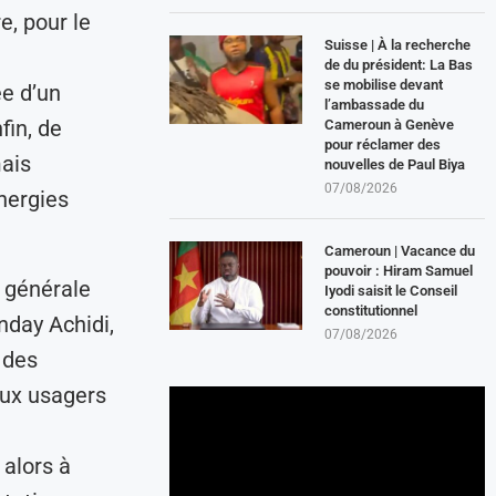
e, pour le
Suisse | À la recherche
de du président: La Bas
se mobilise devant
ée d’un
l’ambassade du
fin, de
Cameroun à Genève
pour réclamer des
mais
nouvelles de Paul Biya
07/08/2026
nergies
Cameroun | Vacance du
pouvoir : Hiram Samuel
e générale
Iyodi saisit le Conseil
constitutionnel
day Achidi,
07/08/2026
 des
aux usagers
 alors à