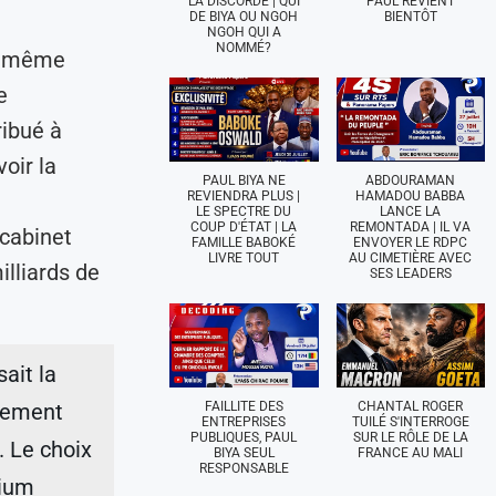
LA DISCORDE | QUI
PAUL REVIENT
DE BIYA OU NGOH
BIENTÔT
NGOH QUI A
NOMMÉ?
la même
e
ibué à
oir la
PAUL BIYA NE
ABDOURAMAN
REVIENDRA PLUS |
HAMADOU BABBA
LE SPECTRE DU
LANCE LA
COUP D'ÉTAT | LA
REMONTADA | IL VA
 cabinet
FAMILLE BABOKÉ
ENVOYER LE RDPC
LIVRE TOUT
AU CIMETIÈRE AVEC
lliards de
SES LEADERS
ait la
FAILLITE DES
CHANTAL ROGER
èrement
ENTREPRISES
TUILÉ S'INTERROGE
PUBLIQUES, PAUL
SUR LE RÔLE DE LA
. Le choix
BIYA SEUL
FRANCE AU MALI
RESPONSABLE
tium